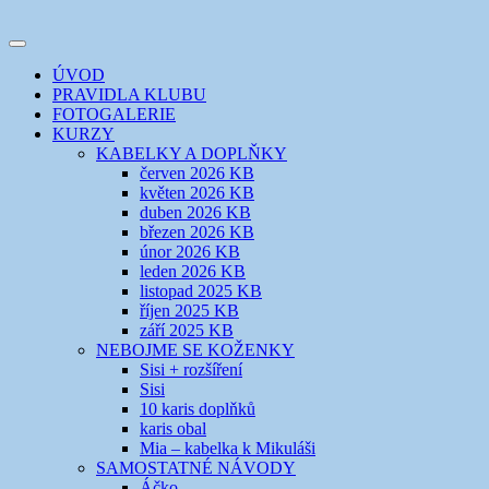
Přejít
k
Toggle
obsahu
šicí klub
EVIKLUB
navigation
ÚVOD
webu
PRAVIDLA KLUBU
FOTOGALERIE
KURZY
KABELKY A DOPLŇKY
červen 2026 KB
květen 2026 KB
duben 2026 KB
březen 2026 KB
únor 2026 KB
leden 2026 KB
listopad 2025 KB
říjen 2025 KB
září 2025 KB
NEBOJME SE KOŽENKY
Sisi + rozšíření
Sisi
10 karis doplňků
karis obal
Mia – kabelka k Mikuláši
SAMOSTATNÉ NÁVODY
Áčko