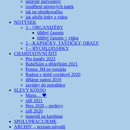
správné názvosloví
rozdělení strojových patek
jak na obnitkovačku
jak uložit fotky z videa
NOTÝSEK
3 – ORGANIZÉRY
tištěný časopis
tištěný časopis + videa
2 – KAPSIČKY, TAŠTIČKY, OBALY
1 – RYCHLODÁRKY
CHARITATIVNÍ ŠITÍ
Pro úsměv 2022
Babičkám a dědečkům 2021
Pomoc JM po tornádu
Radost v době covidové 2020
děláme radost 2019
zavinky do porodnice
SLEVY KÖSSO
Marta… 🖤
září 2021
říjen 2020 – proševy
září 2020
materiál na kardigan
SPOLUPRACUJEME
ARCHIV – seznam návodů