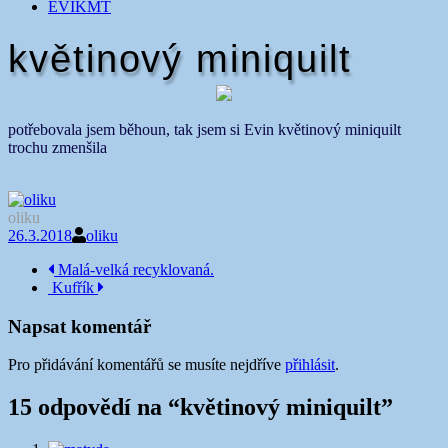
EVIKMT
květinový miniquilt
potřebovala jsem běhoun, tak jsem si Evin květinový miniquilt
trochu zmenšila
oliku
26.3.2018
oliku
Navigace
Malá-velká recyklovaná.
Kufřík
příspěvku
Napsat komentář
Pro přidávání komentářů se musíte nejdříve
přihlásit
.
15 odpovědí na “
květinový miniquilt
”