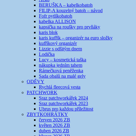
BERUŠKA – kabelkobatoh
FILIP-A kouzelný batoh – návod
Fofr pytlíkobatoh
kabelka ALLISON
kapsička na roušky pro prvňáky
karis blok
karis kufřík – organizér na euro složky
kufříkový organizér
Lizzie s odšitým dnem
Lodička
Lucy – kosmetická taška
nákupka jedním tahem
Rámečková peněženka
Sada obalů na malé gely
ODĚVY
Rychlá fleecová vesta
PATCHWORK
Sraz patchworkářek 2024
Sraz patchworkářek 2023
Ubrus pro každou příležitost
ZBYTKOHRÁTKY
červen 2026 ZB
květen 2026 ZB
duben 2026 ZB