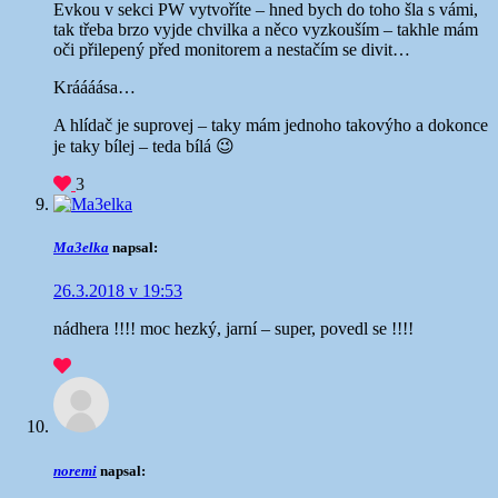
Evkou v sekci PW vytvoříte – hned bych do toho šla s vámi,
tak třeba brzo vyjde chvilka a něco vyzkouším – takhle mám
oči přilepený před monitorem a nestačím se divit…
Kráááása…
A hlídač je suprovej – taky mám jednoho takovýho a dokonce
je taky bílej – teda bílá 😉
3
Ma3elka
napsal:
26.3.2018 v 19:53
nádhera !!!! moc hezký, jarní – super, povedl se !!!!
noremi
napsal: