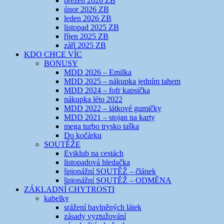
březen 2026 ZB
únor 2026 ZB
leden 2026 ZB
listopad 2025 ZB
říjen 2025 ZB
září 2025 ZB
KDO CHCE VÍC
BONUSY
MDD 2026 – Emilka
MDD 2025 – nákupka jedním tahem
MDD 2024 – fofr kapsička
nákupka léto 2022
MDD 2022 – látkové gumičky
MDD 2021 – stojan na karty
mega turbo trysko taška
Do kočárku
SOUTĚŽE
Eviklub na cestách
listopadová hledačka
špionážní SOUTĚŽ – článek
špionážní SOUTĚŽ – ODMĚNA
ZÁKLADNÍ CHYTROSTI
kabelky
srážení bavlněných látek
zásady vyztužování