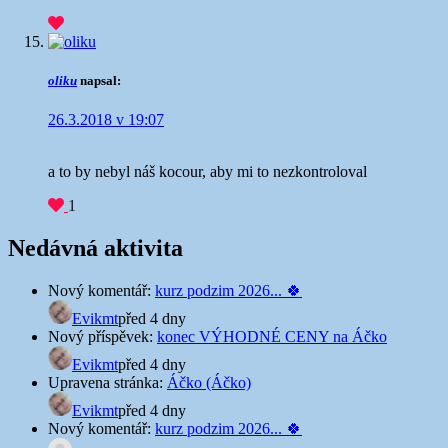
oliku
napsal:
26.3.2018 v 19:07
a to by nebyl náš kocour, aby mi to nezkontroloval
1
Nedávná aktivita
Nový komentář:
kurz podzim 2026... 🍀
Evikmt
před 4 dny
Nový příspěvek:
konec VÝHODNÉ CENY na Áčko
Evikmt
před 4 dny
Upravena stránka:
Áčko (Áčko)
Evikmt
před 4 dny
Nový komentář:
kurz podzim 2026... 🍀