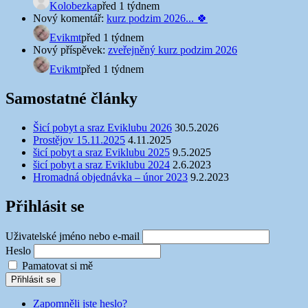
Kolobezka
před 1 týdnem
Nový komentář:
kurz podzim 2026... 🍀
Evikmt
před 1 týdnem
Nový příspěvek:
zveřejněný kurz podzim 2026
Evikmt
před 1 týdnem
Samostatné články
Šicí pobyt a sraz Eviklubu 2026
30.5.2026
Prostějov 15.11.2025
4.11.2025
šicí pobyt a sraz Eviklubu 2025
9.5.2025
šicí pobyt a sraz Eviklubu 2024
2.6.2023
Hromadná objednávka – únor 2023
9.2.2023
Přihlásit se
Uživatelské jméno nebo e-mail
Heslo
Pamatovat si mě
Přihlásit se
Zapomněli jste heslo?