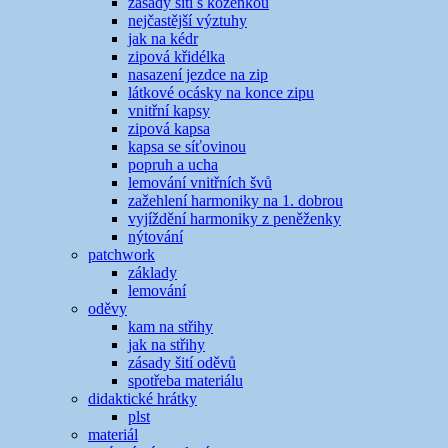
zásady šití s koženkou
nejčastější výztuhy
jak na kédr
zipová křidélka
nasazení jezdce na zip
látkové ocásky na konce zipu
vnitřní kapsy
zipová kapsa
kapsa se síťovinou
popruh a ucha
lemování vnitřních švů
zažehlení harmoniky na 1. dobrou
vyjíždění harmoniky z peněženky
nýtování
patchwork
základy
lemování
oděvy
kam na střihy
jak na střihy
zásady šití oděvů
spotřeba materiálu
didaktické hrátky
plst
materiál