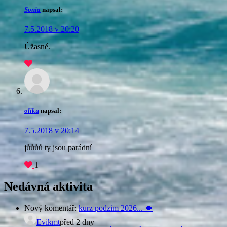
Sonia
napsal:
7.5.2018 v 20:20
Úžasné.
oliku
napsal:
7.5.2018 v 20:14
jůůůů ty jsou parádní
1
Nedávná aktivita
Nový komentář:
kurz podzim 2026... 🍀
Evikmt
před 2 dny