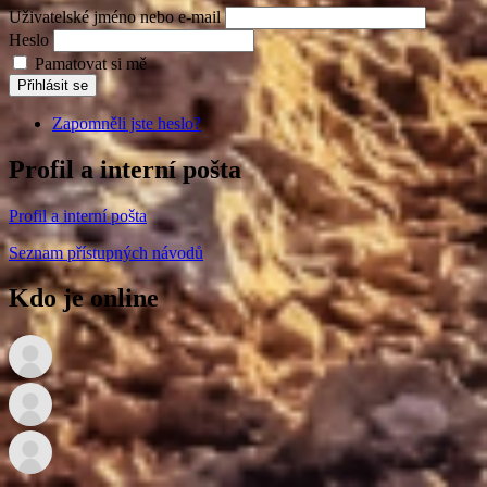
Uživatelské jméno nebo e-mail
Heslo
Pamatovat si mě
Přihlásit se
Zapomněli jste heslo?
Profil a interní pošta
Profil a interní pošta
Seznam přístupných návodů
Kdo je online