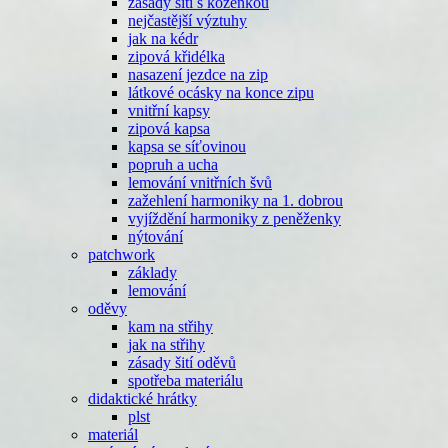
zásady šití s koženkou
nejčastější výztuhy
jak na kédr
zipová křidélka
nasazení jezdce na zip
látkové ocásky na konce zipu
vnitřní kapsy
zipová kapsa
kapsa se síťovinou
popruh a ucha
lemování vnitřních švů
zažehlení harmoniky na 1. dobrou
vyjíždění harmoniky z peněženky
nýtování
patchwork
základy
lemování
oděvy
kam na střihy
jak na střihy
zásady šití oděvů
spotřeba materiálu
didaktické hrátky
plst
materiál