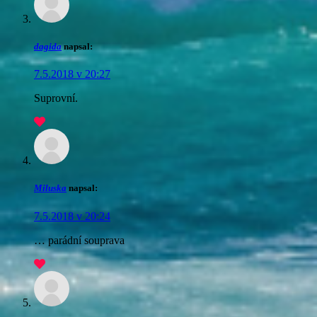
dagida
napsal:
7.5.2018 v 20:27
Suprovní.
Miluska
napsal:
7.5.2018 v 20:24
… parádní souprava