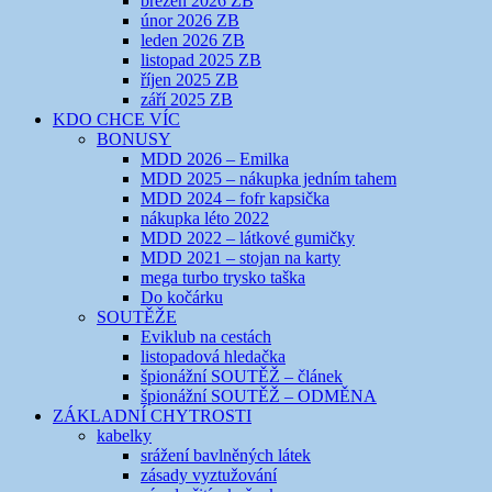
březen 2026 ZB
únor 2026 ZB
leden 2026 ZB
listopad 2025 ZB
říjen 2025 ZB
září 2025 ZB
KDO CHCE VÍC
BONUSY
MDD 2026 – Emilka
MDD 2025 – nákupka jedním tahem
MDD 2024 – fofr kapsička
nákupka léto 2022
MDD 2022 – látkové gumičky
MDD 2021 – stojan na karty
mega turbo trysko taška
Do kočárku
SOUTĚŽE
Eviklub na cestách
listopadová hledačka
špionážní SOUTĚŽ – článek
špionážní SOUTĚŽ – ODMĚNA
ZÁKLADNÍ CHYTROSTI
kabelky
srážení bavlněných látek
zásady vyztužování