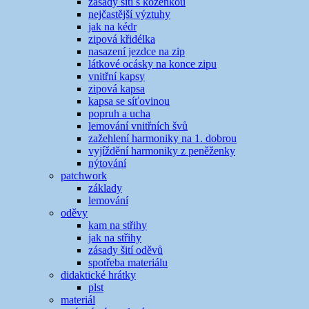
zásady šití s koženkou
nejčastější výztuhy
jak na kédr
zipová křidélka
nasazení jezdce na zip
látkové ocásky na konce zipu
vnitřní kapsy
zipová kapsa
kapsa se síťovinou
popruh a ucha
lemování vnitřních švů
zažehlení harmoniky na 1. dobrou
vyjíždění harmoniky z peněženky
nýtování
patchwork
základy
lemování
oděvy
kam na střihy
jak na střihy
zásady šití oděvů
spotřeba materiálu
didaktické hrátky
plst
materiál