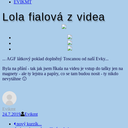
EVIKMT
Lola fialová z videa
... AGF látkový poklad doplněný Toscanou od naší Evky...
Byla na přání - tak jak jsem říkala na videu je vstup do tašky jen na
magnety - ale ty lejstra a papíry, co se tam budou nosit - ty nikdo
nevytáhne 🙂
Evikmt
24.7.2019
Evikmt
Navigace
nový kurzík...