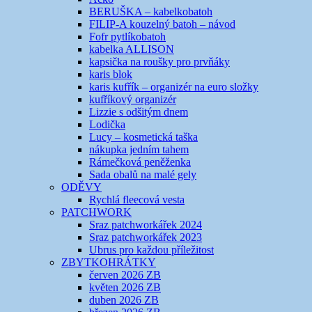
BERUŠKA – kabelkobatoh
FILIP-A kouzelný batoh – návod
Fofr pytlíkobatoh
kabelka ALLISON
kapsička na roušky pro prvňáky
karis blok
karis kufřík – organizér na euro složky
kufříkový organizér
Lizzie s odšitým dnem
Lodička
Lucy – kosmetická taška
nákupka jedním tahem
Rámečková peněženka
Sada obalů na malé gely
ODĚVY
Rychlá fleecová vesta
PATCHWORK
Sraz patchworkářek 2024
Sraz patchworkářek 2023
Ubrus pro každou příležitost
ZBYTKOHRÁTKY
červen 2026 ZB
květen 2026 ZB
duben 2026 ZB