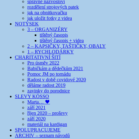
správné názvosloví
rozdělení strojových patek
jak na obnitkovačku
jak uložit fotky z videa
NOTÝSEK
3 – ORGANIZÉRY
tištěný časopis
tištěný časopis + videa
2 – KAPSIČKY, TAŠTIČKY, OBALY
1 – RYCHLODÁRKY
CHARITATIVNÍ ŠITÍ
Pro úsměv 2022
Babičkám a dědečkům 2021
Pomoc JM po tornádu
Radost v době covidové 2020
děláme radost 2019
zavinky do porodnice
SLEVY KÖSSO
Marta… 🖤
září 2021
říjen 2020 – proševy
září 2020
materiál na kardigan
SPOLUPRACUJEME
ARCHIV – seznam návodů