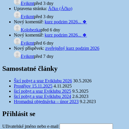
Evikmt
před 3 dny
Upravena stránka:
Áčko (Áčko)
Evikmt
před 3 dny
Nový komentář:
kurz podzim 2026... 🍀
Kolobezka
před 6 dny
Nový komentář:
kurz podzim 2026... 🍀
Evikmt
před 6 dny
Nový příspěvek:
zveřejněný kurz podzim 2026
Evikmt
před 7 dny
Samostatné články
Šicí pobyt a sraz Eviklubu 2026
30.5.2026
Prostějov 15.11.2025
4.11.2025
šicí pobyt a sraz Eviklubu 2025
9.5.2025
šicí pobyt a sraz Eviklubu 2024
2.6.2023
Hromadná objednávka – únor 2023
9.2.2023
Přihlásit se
Uživatelské jméno nebo e-mail