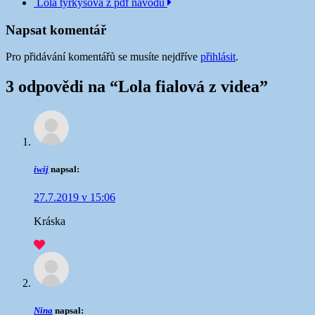
Lola tyrkysová z pdf návodu
příspěvku
Napsat komentář
Pro přidávání komentářů se musíte nejdříve
přihlásit
.
3 odpovědi na “
Lola fialová z videa
”
iwij
napsal:
27.7.2019 v 15:06
Kráska
Nina
napsal: