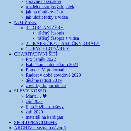
správné názvosloví
rozdělení strojových patek
jak na obnitkovačku
jak uložit fotky z videa
NOTÝSEK
3 – ORGANIZÉRY
tištěný časopis
tištěný časopis + videa
2 – KAPSIČKY, TAŠTIČKY, OBALY
1 – RYCHLODÁRKY
CHARITATIVNÍ ŠITÍ
Pro úsměv 2022
Babičkám a dědečkům 2021
Pomoc JM po tornádu
Radost v době covidové 2020
děláme radost 2019
zavinky do porodnice
SLEVY KÖSSO
Marta… 🖤
září 2021
říjen 2020 – proševy
září 2020
materiál na kardigan
SPOLUPRACUJEME
ARCHIV – seznam návodů