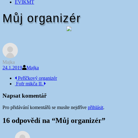
EVIKMT
Můj organizér
Majka
24.1.2019
Majka
Navigace
Peříčkový organizér
Fofr mikča II.
příspěvku
Napsat komentář
Pro přidávání komentářů se musíte nejdříve
přihlásit
.
16 odpovědí na “
Můj organizér
”