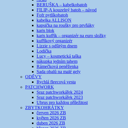
BERUŠKA – kabelkobatoh
FILIP-A kouzelný batoh – návod
Fofr pytlíkobatoh
kabelka ALLISON
kapsička na roušky pro prvňáky
karis blok
karis kufřík – organizér na euro složky
kufříkový organizér
Lizzie s odšitým dnem
Lodička
Lucy – kosmetická taška
nákupka jedním tahem
Rámečková peněženka
Sada obalů na malé gely
ODĚVY
Rychlá fleecová vesta
PATCHWORK
Sraz patchworkářek 2024
Sraz patchworkářek 2023
Ubrus pro každou příležitost
ZBYTKOHRÁTKY
červen 2026 ZB
květen 2026 ZB
duben 2026 ZB