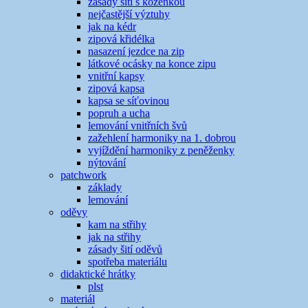
zásady šití s koženkou
nejčastější výztuhy
jak na kédr
zipová křidélka
nasazení jezdce na zip
látkové ocásky na konce zipu
vnitřní kapsy
zipová kapsa
kapsa se síťovinou
popruh a ucha
lemování vnitřních švů
zažehlení harmoniky na 1. dobrou
vyjíždění harmoniky z peněženky
nýtování
patchwork
základy
lemování
oděvy
kam na střihy
jak na střihy
zásady šití oděvů
spotřeba materiálu
didaktické hrátky
plst
materiál