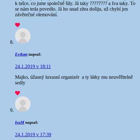
k tašce, co jsme společně šily. Já taky ???????? a Iva taky. To
se nám teda povedlo. Já ho snad zítra došiju, už chybí jen
závěrečné olemování.
Evikmt
napsal:
24.1.2019 v 18:11
Majko, úžasný luxusní organizér
a ty látky mu neuvěřitelně
sedly
IvaM
napsal:
24.1.2019 v 17:39