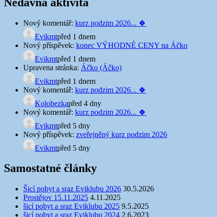
Nedávná aktivita
Nový komentář:
kurz podzim 2026... 🍀
Evikmt
před 1 dnem
Nový příspěvek:
konec VÝHODNÉ CENY na Áčko
Evikmt
před 1 dnem
Upravena stránka:
Áčko (Áčko)
Evikmt
před 1 dnem
Nový komentář:
kurz podzim 2026... 🍀
Kolobezka
před 4 dny
Nový komentář:
kurz podzim 2026... 🍀
Evikmt
před 5 dny
Nový příspěvek:
zveřejněný kurz podzim 2026
Evikmt
před 5 dny
Samostatné články
Šicí pobyt a sraz Eviklubu 2026
30.5.2026
Prostějov 15.11.2025
4.11.2025
šicí pobyt a sraz Eviklubu 2025
9.5.2025
šicí pobyt a sraz Eviklubu 2024
2.6.2023