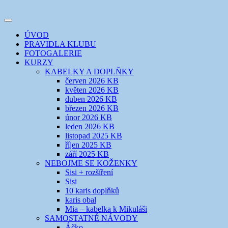
Přejít
k
Toggle
obsahu
šicí klub
EVIKLUB
navigation
ÚVOD
webu
PRAVIDLA KLUBU
FOTOGALERIE
KURZY
KABELKY A DOPLŇKY
červen 2026 KB
květen 2026 KB
duben 2026 KB
březen 2026 KB
únor 2026 KB
leden 2026 KB
listopad 2025 KB
říjen 2025 KB
září 2025 KB
NEBOJME SE KOŽENKY
Sisi + rozšíření
Sisi
10 karis doplňků
karis obal
Mia – kabelka k Mikuláši
SAMOSTATNÉ NÁVODY
Áčko