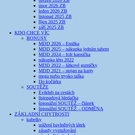
březen 2026 ZB
únor 2026 ZB
leden 2026 ZB
listopad 2025 ZB
říjen 2025 ZB
září 2025 ZB
KDO CHCE VÍC
BONUSY
MDD 2026 – Emilka
MDD 2025 – nákupka jedním tahem
MDD 2024 – fofr kapsička
nákupka léto 2022
MDD 2022 – látkové gumičky
MDD 2021 – stojan na karty
mega turbo trysko taška
Do kočárku
SOUTĚŽE
Eviklub na cestách
listopadová hledačka
špionážní SOUTĚŽ – článek
špionážní SOUTĚŽ – ODMĚNA
ZÁKLADNÍ CHYTROSTI
kabelky
srážení bavlněných látek
zásady vyztužování