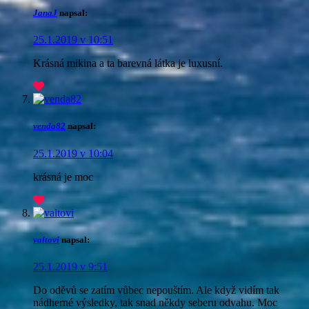
JanaJ
napsal:
25.1.2019 v 10:51
Krásná mikina a ta barevná látka je luxusní.
venda82
napsal:
25.1.2019 v 10:04
krásná je moc
valtovi
napsal:
25.1.2019 v 9:51
Do oděvů se zatím vůbec nepouštím. Ale když vidím tak
nádherné výsledky, tak snad někdy seberu odvahu. Moc