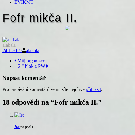
EVIKMT
Fofr mikča II.
alakala
24.1.2019
alakala
Navigace
Můj organizér
12 " blok z PW
příspěvku
Napsat komentář
Pro přidávání komentářů se musíte nejdříve
přihlásit
.
18 odpovědí na “
Fofr mikča II.
”
Ira
napsal: