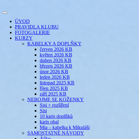
Přejít
k
Toggle
obsahu
šicí klub
EVIKLUB
navigation
ÚVOD
webu
PRAVIDLA KLUBU
FOTOGALERIE
KURZY
KABELKY A DOPLŇKY
červen 2026 KB
květen 2026 KB
duben 2026 KB
březen 2026 KB
únor 2026 KB
leden 2026 KB
listopad 2025 KB
říjen 2025 KB
září 2025 KB
NEBOJME SE KOŽENKY
Sisi + rozšíření
Sisi
10 karis doplňků
karis obal
Mia – kabelka k Mikuláši
SAMOSTATNÉ NÁVODY
Áčko