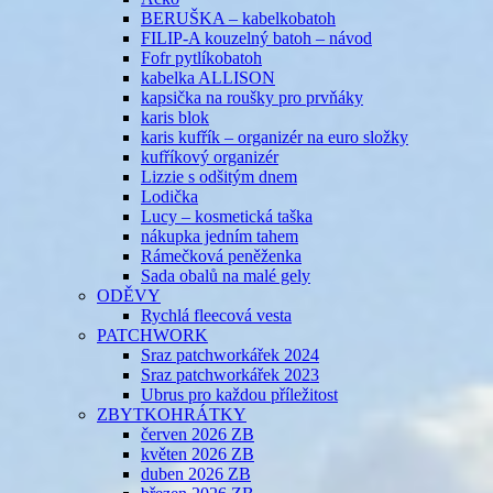
BERUŠKA – kabelkobatoh
FILIP-A kouzelný batoh – návod
Fofr pytlíkobatoh
kabelka ALLISON
kapsička na roušky pro prvňáky
karis blok
karis kufřík – organizér na euro složky
kufříkový organizér
Lizzie s odšitým dnem
Lodička
Lucy – kosmetická taška
nákupka jedním tahem
Rámečková peněženka
Sada obalů na malé gely
ODĚVY
Rychlá fleecová vesta
PATCHWORK
Sraz patchworkářek 2024
Sraz patchworkářek 2023
Ubrus pro každou příležitost
ZBYTKOHRÁTKY
červen 2026 ZB
květen 2026 ZB
duben 2026 ZB