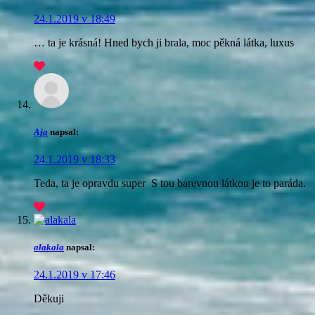
24.1.2019 v 18:49
… ta je krásná! Hned bych ji brala, moc pěkná látka, luxus
Aja
napsal:
24.1.2019 v 18:33
Teda, ta je opravdu super
S tou barevnou látkou je to paráda.
alakala
napsal:
24.1.2019 v 17:46
Děkuji