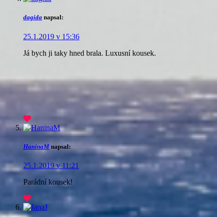
dagida
napsal:
25.1.2019 v 15:36
Já bych ji taky hned brala. Luxusní kousek.
HaninaM
napsal:
25.1.2019 v 11:21
Parádní kousek!