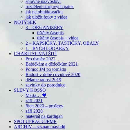
správné názvosloví
rozdělení strojových patek
jak na obnitkovačku
jak uložit fotky z videa
NOTÝSEK
3 – ORGANIZÉRY
tištěný časopis
tištěný časopis + videa
2 – KAPSIČKY, TAŠTIČKY, OBALY
1 – RYCHLODÁRKY
CHARITATIVNÍ ŠITÍ
Pro úsměv 2022
Babičkám a dědečkům 2021
Pomoc JM po tornádu
Radost v době covidové 2020
děláme radost 2019
zavinky do porodnice
SLEVY KÖSSO
Marta… 🖤
září 2021
říjen 2020 – proševy
září 2020
materiál na kardigan
SPOLUPRACUJEME
ARCHIV – seznam návodů