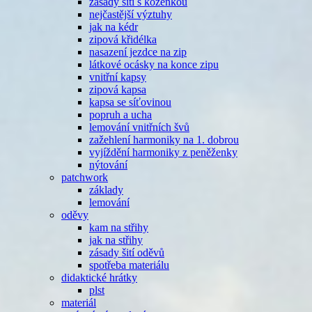
zásady šití s koženkou
nejčastější výztuhy
jak na kédr
zipová křidélka
nasazení jezdce na zip
látkové ocásky na konce zipu
vnitřní kapsy
zipová kapsa
kapsa se síťovinou
popruh a ucha
lemování vnitřních švů
zažehlení harmoniky na 1. dobrou
vyjíždění harmoniky z peněženky
nýtování
patchwork
základy
lemování
oděvy
kam na střihy
jak na střihy
zásady šití oděvů
spotřeba materiálu
didaktické hrátky
plst
materiál