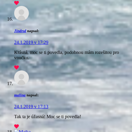
Jindrul
napsal:
24.1.2019 v 17:29
Krásná, moc se ti povedla
, podobnou mám rozešitou pro
vnučku.
malina
napsal:
24.1.2019 v 17:13
Tak ta je úžasná! Moc se ti povedla!