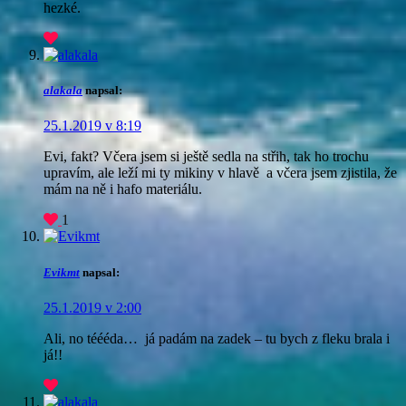
hezké.
alakala
napsal:
25.1.2019 v 8:19
Evi, fakt? Včera jsem si ještě sedla na střih, tak ho trochu
upravím, ale leží mi ty mikiny v hlavě
a včera jsem zjistila, že
mám na ně i hafo materiálu.
1
Evikmt
napsal:
25.1.2019 v 2:00
Ali, no téééda…
já padám na zadek – tu bych z fleku brala i
já!!