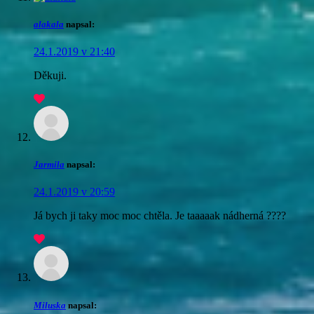
alakala
napsal:
24.1.2019 v 21:40
Děkuji.
Jarmila
napsal:
24.1.2019 v 20:59
Já bych ji taky moc moc chtěla. Je taaaaak nádherná ????
Miluska
napsal: