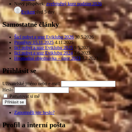
Nový příspěvek:
zveřejněný kurz podzim 2026
Evikmt
před 5 dny
Samostatné články
Šicí pobyt a sraz Eviklubu 2026
30.5.2026
Prostějov 15.11.2025
4.11.2025
šicí pobyt a sraz Eviklubu 2025
9.5.2025
šicí pobyt a sraz Eviklubu 2024
2.6.2023
Hromadná objednávka – únor 2023
9.2.2023
Přihlásit se
Uživatelské jméno nebo e-mail
Heslo
Pamatovat si mě
Přihlásit se
Zapomněli jste heslo?
Profil a interní pošta