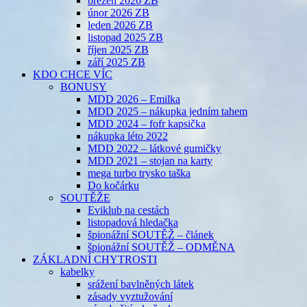
březen 2026 ZB
únor 2026 ZB
leden 2026 ZB
listopad 2025 ZB
říjen 2025 ZB
září 2025 ZB
KDO CHCE VÍC
BONUSY
MDD 2026 – Emilka
MDD 2025 – nákupka jedním tahem
MDD 2024 – fofr kapsička
nákupka léto 2022
MDD 2022 – látkové gumičky
MDD 2021 – stojan na karty
mega turbo trysko taška
Do kočárku
SOUTĚŽE
Eviklub na cestách
listopadová hledačka
špionážní SOUTĚŽ – článek
špionážní SOUTĚŽ – ODMĚNA
ZÁKLADNÍ CHYTROSTI
kabelky
srážení bavlněných látek
zásady vyztužování