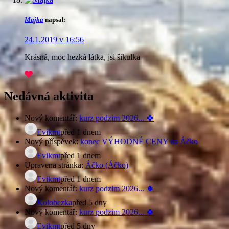
Majka
napsal:
24.1.2019 v 16:56
Krásná, moc hezká látka, jsi šikulka
Nedávná aktivita
Nový komentář:
kurz podzim 2026... 🍀
Evikmt
před 1 dnem
Nový příspěvek:
konec VÝHODNÉ CENY na Áčko
Evikmt
před 1 dnem
Upravena stránka:
Áčko (Áčko)
Evikmt
před 1 dnem
Nový komentář:
kurz podzim 2026... 🍀
Kolobezka
před 5 dny
Nový komentář:
kurz podzim 2026... 🍀
Evikmt
před 5 dny