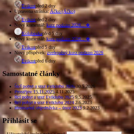
Evikmt
před 2 dny
Upravena stránka:
Áčko (Áčko)
Evikmt
před 2 dny
Nový komentář:
kurz podzim 2026... 🍀
Kolobezka
před 5 dny
Nový komentář:
kurz podzim 2026... 🍀
Evikmt
před 5 dny
Nový příspěvek:
zveřejněný kurz podzim 2026
Evikmt
před 6 dny
Samostatné články
Šicí pobyt a sraz Eviklubu 2026
30.5.2026
Prostějov 15.11.2025
4.11.2025
šicí pobyt a sraz Eviklubu 2025
9.5.2025
šicí pobyt a sraz Eviklubu 2024
2.6.2023
Hromadná objednávka – únor 2023
9.2.2023
Přihlásit se