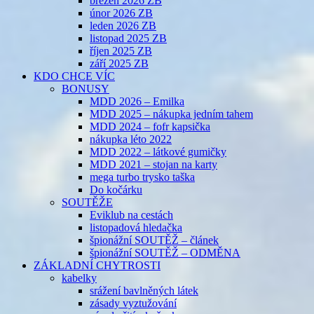
březen 2026 ZB
únor 2026 ZB
leden 2026 ZB
listopad 2025 ZB
říjen 2025 ZB
září 2025 ZB
KDO CHCE VÍC
BONUSY
MDD 2026 – Emilka
MDD 2025 – nákupka jedním tahem
MDD 2024 – fofr kapsička
nákupka léto 2022
MDD 2022 – látkové gumičky
MDD 2021 – stojan na karty
mega turbo trysko taška
Do kočárku
SOUTĚŽE
Eviklub na cestách
listopadová hledačka
špionážní SOUTĚŽ – článek
špionážní SOUTĚŽ – ODMĚNA
ZÁKLADNÍ CHYTROSTI
kabelky
srážení bavlněných látek
zásady vyztužování