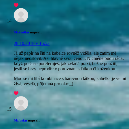
Mikšulka
napsal:
28.10.2018 v 16:53
Já už papír na šití na kabelce rovněž viděla, ale zatím mě
nějak neoslovil. Asi hlavně svou cenou. Nicméně budu ráda,
když po čase poreferuješ, jak zvládá praxi, bežné použití,
jestli se brzy neprodře v porovnání s látkou či koženkou.
Moc se mi líbí kombinace s barevnou látkou, kabelka je velmi
živá, veselá, příjemná pro oko:_)
Miluska
napsal: