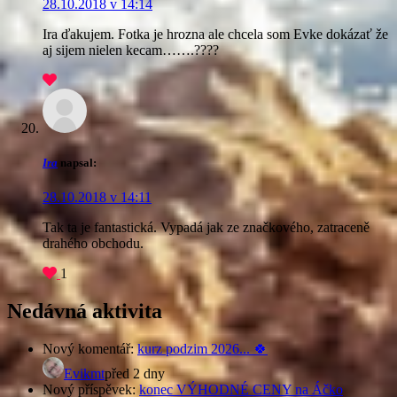
28.10.2018 v 14:14
Ira ďakujem. Fotka je hrozna ale chcela som Evke dokázať že
aj sijem nielen kecam…….????
Ira
napsal:
28.10.2018 v 14:11
Tak ta je fantastická. Vypadá jak ze značkového, zatraceně
drahého obchodu.
1
Nedávná aktivita
Nový komentář:
kurz podzim 2026... 🍀
Evikmt
před 2 dny
Nový příspěvek:
konec VÝHODNÉ CENY na Áčko