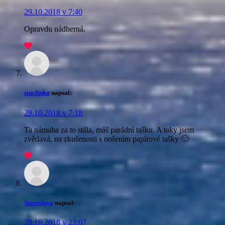
29.10.2018 v 7:40
Opravdu nádherná.
stuclinka
napsal:
29.10.2018 v 7:18
Ta námaha za to stála, máš parádní tašku. A taky jsem
zvědavá, na zkušenosti s nošením papírové tašky 🙂
Stanislava
napsal:
28.10.2018 v 23:07