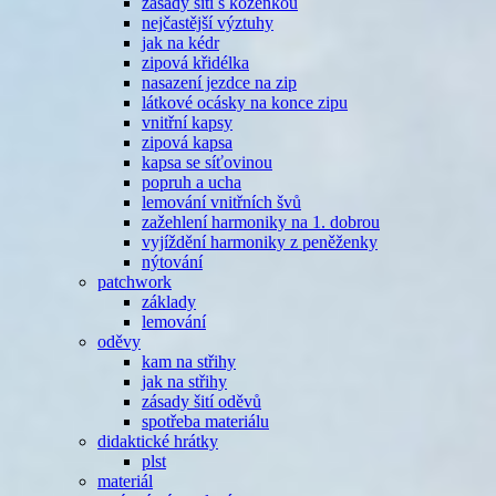
zásady šití s koženkou
nejčastější výztuhy
jak na kédr
zipová křidélka
nasazení jezdce na zip
látkové ocásky na konce zipu
vnitřní kapsy
zipová kapsa
kapsa se síťovinou
popruh a ucha
lemování vnitřních švů
zažehlení harmoniky na 1. dobrou
vyjíždění harmoniky z peněženky
nýtování
patchwork
základy
lemování
oděvy
kam na střihy
jak na střihy
zásady šití oděvů
spotřeba materiálu
didaktické hrátky
plst
materiál