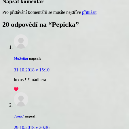
Napsat komentář
Pro přidávání komentářů se musíte nejdříve
přihlásit
.
20 odpovědí na “
Pepicka
”
Ma3elka
napsal:
31.10.2018 v 15:10
luxus !!!! nádhera
JanaJ
napsal:
29.10.2018 v 20:36