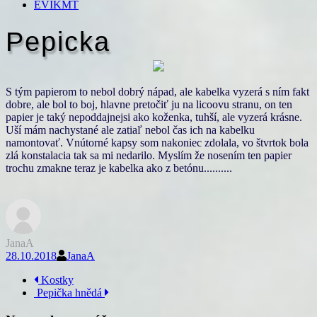
EVIKMT
Pepicka
S tým papierom to nebol dobrý nápad, ale kabelka vyzerá s ním fakt
dobre, ale bol to boj, hlavne pretočiť ju na licoovu stranu, on ten
papier je taký nepoddajnejsi ako koženka, tuhší, ale vyzerá krásne.
Uší mám nachystané ale zatiaľ nebol čas ich na kabelku
namontovať. Vnútorné kapsy som nakoniec zdolala, vo štvrtok bola
zlá konstalacia tak sa mi nedarilo. Myslím že nosením ten papier
trochu zmakne teraz je kabelka ako z betónu..........
JanaA
28.10.2018
JanaA
Navigace
Kostky
Pepička hnědá
příspěvku