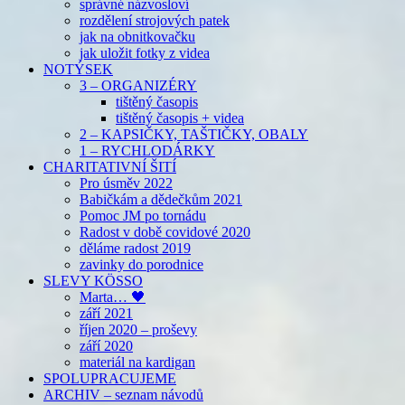
správné názvosloví
rozdělení strojových patek
jak na obnitkovačku
jak uložit fotky z videa
NOTÝSEK
3 – ORGANIZÉRY
tištěný časopis
tištěný časopis + videa
2 – KAPSIČKY, TAŠTIČKY, OBALY
1 – RYCHLODÁRKY
CHARITATIVNÍ ŠITÍ
Pro úsměv 2022
Babičkám a dědečkům 2021
Pomoc JM po tornádu
Radost v době covidové 2020
děláme radost 2019
zavinky do porodnice
SLEVY KÖSSO
Marta… 🖤
září 2021
říjen 2020 – proševy
září 2020
materiál na kardigan
SPOLUPRACUJEME
ARCHIV – seznam návodů