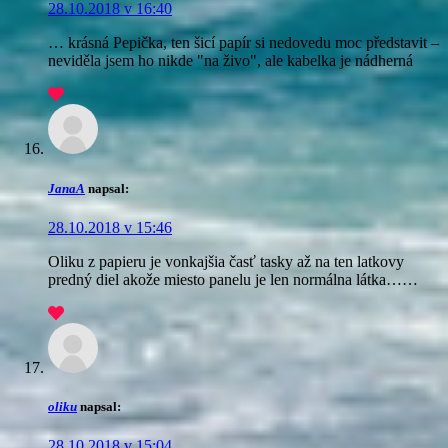
28.10.2018 v 16:40
… krásná Pepička, ten šicí papír si nedovedu moc představit –
neviděla jsem ho nikde "na živo", ale kabelka je nádherná
JanaA
napsal:
28.10.2018 v 15:46
Oliku z papieru je vonkajšia časť tasky až na ten latkovy
predný diel akože miesto panelu je len normálna látka……
oliku
napsal:
28.10.2018 v 15:04