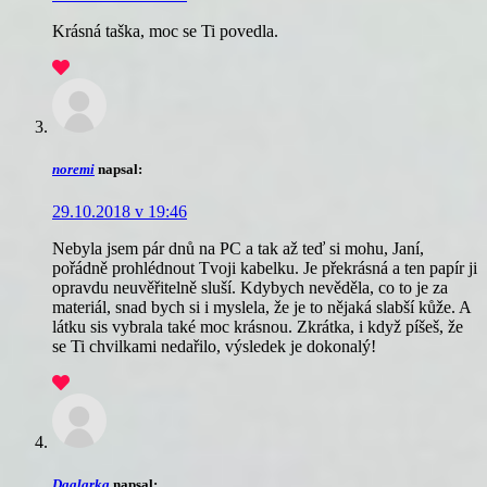
Krásná taška, moc se Ti povedla.
noremi
napsal:
29.10.2018 v 19:46
Nebyla jsem pár dnů na PC a tak až teď si mohu, Janí,
pořádně prohlédnout Tvoji kabelku. Je překrásná a ten papír ji
opravdu neuvěřitelně sluší. Kdybych nevěděla, co to je za
materiál, snad bych si i myslela, že je to nějaká slabší kůže. A
látku sis vybrala také moc krásnou. Zkrátka, i když píšeš, že
se Ti chvilkami nedařilo, výsledek je dokonalý!
Daglarka
napsal: