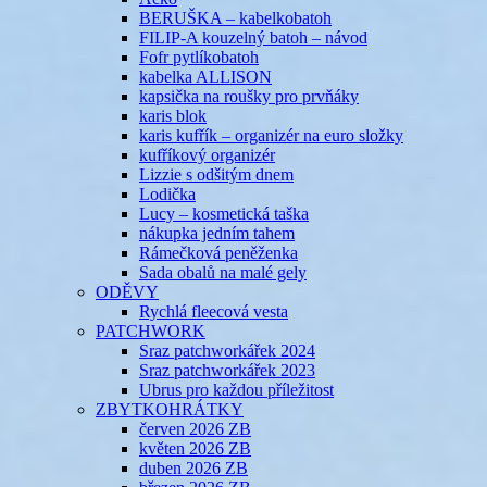
BERUŠKA – kabelkobatoh
FILIP-A kouzelný batoh – návod
Fofr pytlíkobatoh
kabelka ALLISON
kapsička na roušky pro prvňáky
karis blok
karis kufřík – organizér na euro složky
kufříkový organizér
Lizzie s odšitým dnem
Lodička
Lucy – kosmetická taška
nákupka jedním tahem
Rámečková peněženka
Sada obalů na malé gely
ODĚVY
Rychlá fleecová vesta
PATCHWORK
Sraz patchworkářek 2024
Sraz patchworkářek 2023
Ubrus pro každou příležitost
ZBYTKOHRÁTKY
červen 2026 ZB
květen 2026 ZB
duben 2026 ZB