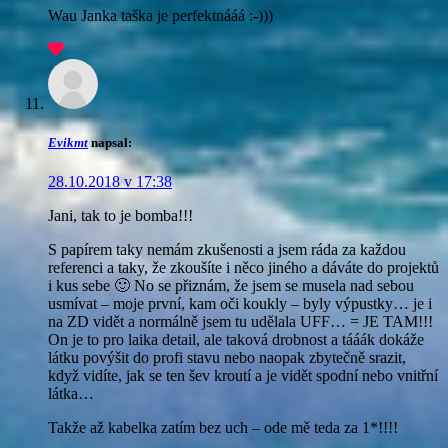
Wau Janka taška je perfektnááá :-)))
Evikmt
napsal:
28.10.2018 v 17:38
Jani, tak to je bomba!!!
S papírem taky nemám zkušenosti a jsem ráda za každou
referenci a taky, že zkoušíte i něco jiného a dáváte do projektů
i kus sebe 🙂 No se přiznám, že jsem se musela nad sebou
usmívat – moje první, kam oči koukly – byly výpustky… je i
na ZD vidět a normálně jsem tu udělala UFF… = JE TAM!!!
On je to pro laika detail, ale taková drobnost a tááák dokáže
látku povýšit do profi stavu nebo naopak zbytečně srazit,
když vidíte, jak se ten šev kroutí a je vidět spodní nebo vnitřní
látka…
Takže až kabelka zatím bez uch – ode mě teda za 1*!!!!