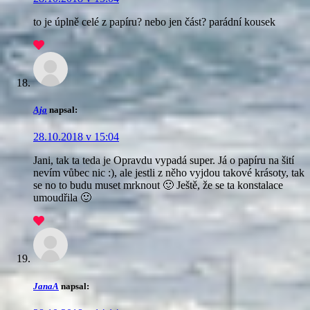
to je úplně celé z papíru? nebo jen část? parádní kousek
Aja
napsal:
28.10.2018 v 15:04
Jani, tak ta teda je
Opravdu vypadá super. Já o papíru na šití
nevím vůbec nic :), ale jestli z něho vyjdou takové krásoty, tak
se no to budu muset mrknout 🙂 Ještě, že se ta konstalace
umoudřila 🙂
JanaA
napsal: