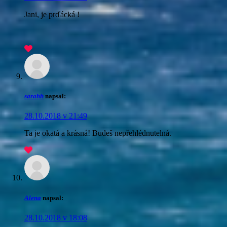
Jani, je prďácká !
sarahh
napsal:
28.10.2018 v 21:49
Ta je okatá a krásná! Budeš nepřehlédnutelná.
Alena
napsal:
28.10.2018 v 18:08