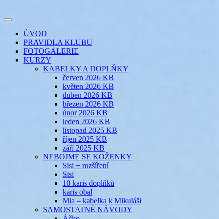
Přejít
k
Toggle
obsahu
šicí klub
EVIKLUB
navigation
ÚVOD
webu
PRAVIDLA KLUBU
FOTOGALERIE
KURZY
KABELKY A DOPLŇKY
červen 2026 KB
květen 2026 KB
duben 2026 KB
březen 2026 KB
únor 2026 KB
leden 2026 KB
listopad 2025 KB
říjen 2025 KB
září 2025 KB
NEBOJME SE KOŽENKY
Sisi + rozšíření
Sisi
10 karis doplňků
karis obal
Mia – kabelka k Mikuláši
SAMOSTATNÉ NÁVODY
Áčko