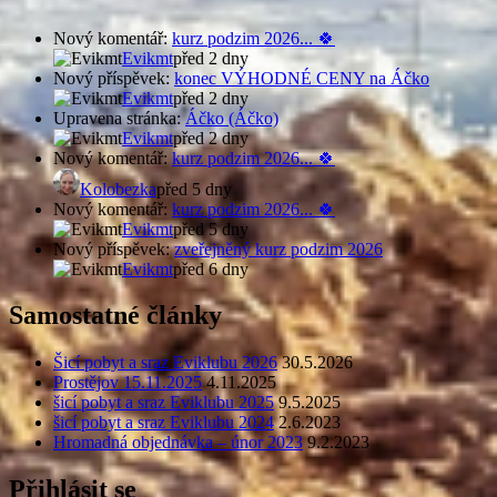
Nový komentář:
kurz podzim 2026... 🍀
Evikmt
před 2 dny
Nový příspěvek:
konec VÝHODNÉ CENY na Áčko
Evikmt
před 2 dny
Upravena stránka:
Áčko (Áčko)
Evikmt
před 2 dny
Nový komentář:
kurz podzim 2026... 🍀
Kolobezka
před 5 dny
Nový komentář:
kurz podzim 2026... 🍀
Evikmt
před 5 dny
Nový příspěvek:
zveřejněný kurz podzim 2026
Evikmt
před 6 dny
Samostatné články
Šicí pobyt a sraz Eviklubu 2026
30.5.2026
Prostějov 15.11.2025
4.11.2025
šicí pobyt a sraz Eviklubu 2025
9.5.2025
šicí pobyt a sraz Eviklubu 2024
2.6.2023
Hromadná objednávka – únor 2023
9.2.2023
Přihlásit se