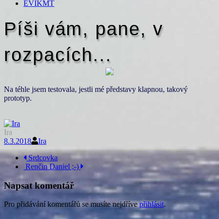
EVIKMT
Píši vám, pane, v
rozpacích...
Na téhle jsem testovala, jestli mé představy klapnou, takový
prototyp.
Ira
8.3.2018
Ira
Navigace
Srdcovka
Renčin Daniel ;-)
příspěvku
Napsat komentář
Pro přidávání komentářů se musíte nejdříve
přihlásit
.