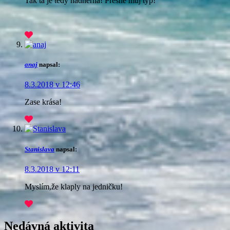
Tak ta je tedy nádherná! Přesně můj typ!
anaj
napsal:
8.3.2018 v 12:46
Zase krása!
Stanislava
napsal:
8.3.2018 v 12:11
Myslím,že klaply na jedničku!
Nedávná aktivita