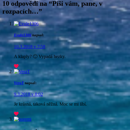
10 odpovědí na “
Píši vám, pane, v
rozpacích…
”
Evule1306
napsal:
10.3.2018 v 7:58
A klaply? 🙂 Vypadá hezky.
VeraT
napsal:
9.3.2018 v 8:02
Je krásná, taková něžná. Moc se mi líbí.