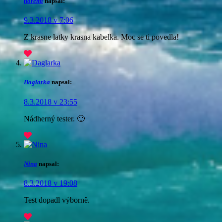
noremi
napsal:
9.3.2018 v 7:06
Z krasne latky krasna kabelka. Moc se ti povedla!
Daglarka
napsal:
8.3.2018 v 23:55
Nádherný tester. 🙂
Nina
napsal:
8.3.2018 v 19:08
Test dopadl výborně.