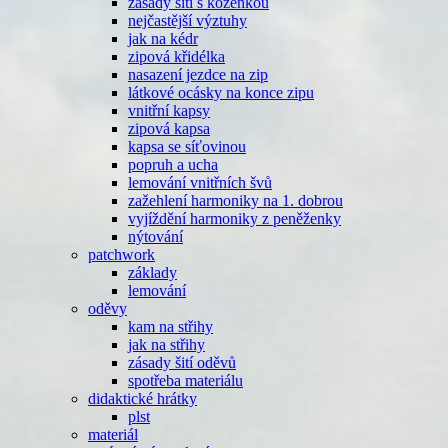
zásady šití s koženkou
nejčastější výztuhy
jak na kédr
zipová křidélka
nasazení jezdce na zip
látkové ocásky na konce zipu
vnitřní kapsy
zipová kapsa
kapsa se síťovinou
popruh a ucha
lemování vnitřních švů
zažehlení harmoniky na 1. dobrou
vyjíždění harmoniky z peněženky
nýtování
patchwork
základy
lemování
oděvy
kam na střihy
jak na střihy
zásady šití oděvů
spotřeba materiálu
didaktické hrátky
plst
materiál