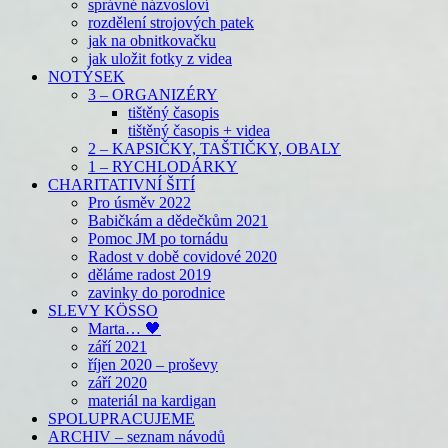
správné názvosloví
rozdělení strojových patek
jak na obnitkovačku
jak uložit fotky z videa
NOTÝSEK
3 – ORGANIZÉRY
tištěný časopis
tištěný časopis + videa
2 – KAPSIČKY, TAŠTIČKY, OBALY
1 – RYCHLODÁRKY
CHARITATIVNÍ ŠITÍ
Pro úsměv 2022
Babičkám a dědečkům 2021
Pomoc JM po tornádu
Radost v době covidové 2020
děláme radost 2019
zavinky do porodnice
SLEVY KÖSSO
Marta… 🖤
září 2021
říjen 2020 – proševy
září 2020
materiál na kardigan
SPOLUPRACUJEME
ARCHIV – seznam návodů