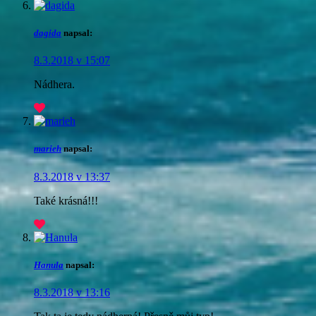
dagida
napsal:
8.3.2018 v 15:07
Nádhera.
marieh
napsal:
8.3.2018 v 13:37
Také krásná!!!
Hanula
napsal:
8.3.2018 v 13:16