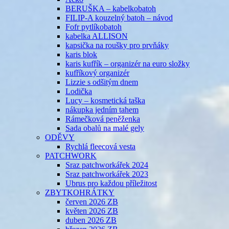
BERUŠKA – kabelkobatoh
FILIP-A kouzelný batoh – návod
Fofr pytlíkobatoh
kabelka ALLISON
kapsička na roušky pro prvňáky
karis blok
karis kufřík – organizér na euro složky
kufříkový organizér
Lizzie s odšitým dnem
Lodička
Lucy – kosmetická taška
nákupka jedním tahem
Rámečková peněženka
Sada obalů na malé gely
ODĚVY
Rychlá fleecová vesta
PATCHWORK
Sraz patchworkářek 2024
Sraz patchworkářek 2023
Ubrus pro každou příležitost
ZBYTKOHRÁTKY
červen 2026 ZB
květen 2026 ZB
duben 2026 ZB