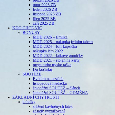
březen 2026 ZB
únor 2026 ZB
leden 2026 ZB
listopad 2025 ZB
říjen 2025 ZB
září 2025 ZB
KDO CHCE VÍC
BONUSY
MDD 2026 – Emilka
MDD 2025 – nákupka jedním tahem
MDD 2024 – fofr kapsička
nákupka léto 2022
MDD 2022 – látkové gumičky
MDD 2021 – stojan na karty
mega turbo trysko taška
Do kočárku
SOUTĚŽE
Eviklub na cestách
listopadová hledačka
špionážní SOUTĚŽ – článek
špionážní SOUTĚŽ – ODMĚNA
ZÁKLADNÍ CHYTROSTI
kabelky
srážení bavlněných látek
zásady vyztužování