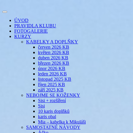
Přejít
k
Toggle
obsahu
šicí klub
EVIKLUB
navigation
ÚVOD
webu
PRAVIDLA KLUBU
FOTOGALERIE
KURZY
KABELKY A DOPLŇKY
červen 2026 KB
květen 2026 KB
duben 2026 KB
březen 2026 KB
únor 2026 KB
leden 2026 KB
listopad 2025 KB
říjen 2025 KB
září 2025 KB
NEBOJME SE KOŽENKY
Sisi + rozšíření
Sisi
10 karis doplňků
karis obal
Mia – kabelka k Mikuláši
SAMOSTATNÉ NÁVODY
Áčko