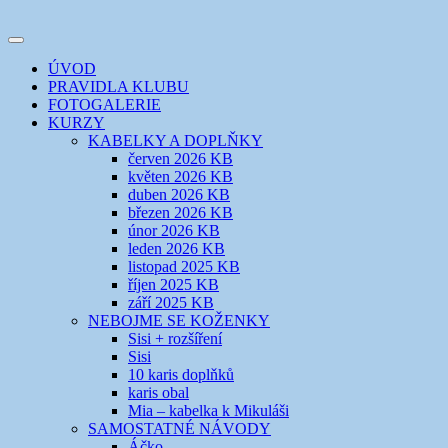
Přejít
k
Toggle
obsahu
šicí klub
EVIKLUB
navigation
ÚVOD
webu
PRAVIDLA KLUBU
FOTOGALERIE
KURZY
KABELKY A DOPLŇKY
červen 2026 KB
květen 2026 KB
duben 2026 KB
březen 2026 KB
únor 2026 KB
leden 2026 KB
listopad 2025 KB
říjen 2025 KB
září 2025 KB
NEBOJME SE KOŽENKY
Sisi + rozšíření
Sisi
10 karis doplňků
karis obal
Mia – kabelka k Mikuláši
SAMOSTATNÉ NÁVODY
Áčko