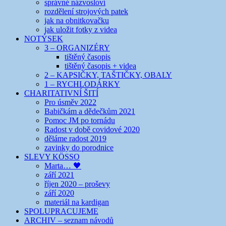
správné názvosloví
rozdělení strojových patek
jak na obnitkovačku
jak uložit fotky z videa
NOTÝSEK
3 – ORGANIZÉRY
tištěný časopis
tištěný časopis + videa
2 – KAPSIČKY, TAŠTIČKY, OBALY
1 – RYCHLODÁRKY
CHARITATIVNÍ ŠITÍ
Pro úsměv 2022
Babičkám a dědečkům 2021
Pomoc JM po tornádu
Radost v době covidové 2020
děláme radost 2019
zavinky do porodnice
SLEVY KÖSSO
Marta… 🖤
září 2021
říjen 2020 – proševy
září 2020
materiál na kardigan
SPOLUPRACUJEME
ARCHIV – seznam návodů