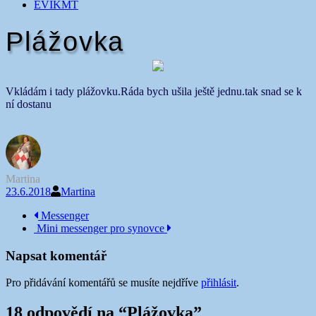
EVIKMT
Plážovka
Vkládám i tady plážovku.Ráda bych ušila ještě jednu.tak snad se k
ní dostanu
Martina
23.6.2018
Martina
Navigace
Messenger
Mini messenger pro synovce
příspěvku
Napsat komentář
Pro přidávání komentářů se musíte nejdříve
přihlásit
.
18 odpovědí na “
Plážovka
”