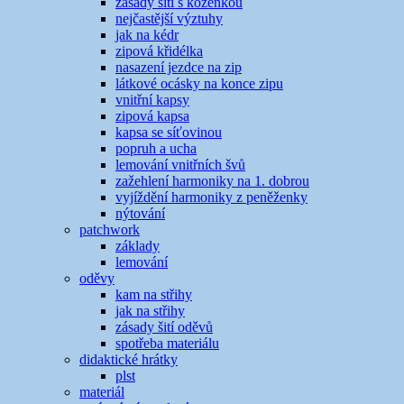
zásady šití s koženkou
nejčastější výztuhy
jak na kédr
zipová křidélka
nasazení jezdce na zip
látkové ocásky na konce zipu
vnitřní kapsy
zipová kapsa
kapsa se síťovinou
popruh a ucha
lemování vnitřních švů
zažehlení harmoniky na 1. dobrou
vyjíždění harmoniky z peněženky
nýtování
patchwork
základy
lemování
oděvy
kam na střihy
jak na střihy
zásady šití oděvů
spotřeba materiálu
didaktické hrátky
plst
materiál