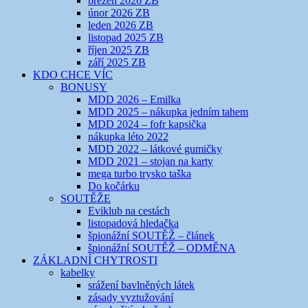
březen 2026 ZB
únor 2026 ZB
leden 2026 ZB
listopad 2025 ZB
říjen 2025 ZB
září 2025 ZB
KDO CHCE VÍC
BONUSY
MDD 2026 – Emilka
MDD 2025 – nákupka jedním tahem
MDD 2024 – fofr kapsička
nákupka léto 2022
MDD 2022 – látkové gumičky
MDD 2021 – stojan na karty
mega turbo trysko taška
Do kočárku
SOUTĚŽE
Eviklub na cestách
listopadová hledačka
špionážní SOUTĚŽ – článek
špionážní SOUTĚŽ – ODMĚNA
ZÁKLADNÍ CHYTROSTI
kabelky
srážení bavlněných látek
zásady vyztužování