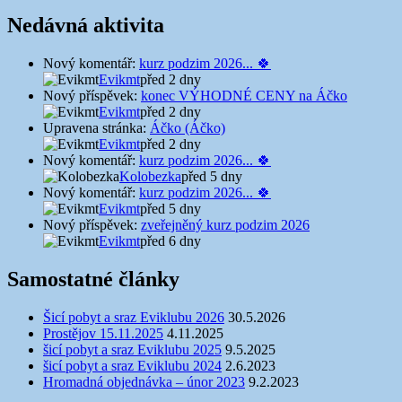
Nedávná aktivita
Nový komentář:
kurz podzim 2026... 🍀
Evikmt
před 2 dny
Nový příspěvek:
konec VÝHODNÉ CENY na Áčko
Evikmt
před 2 dny
Upravena stránka:
Áčko (Áčko)
Evikmt
před 2 dny
Nový komentář:
kurz podzim 2026... 🍀
Kolobezka
před 5 dny
Nový komentář:
kurz podzim 2026... 🍀
Evikmt
před 5 dny
Nový příspěvek:
zveřejněný kurz podzim 2026
Evikmt
před 6 dny
Samostatné články
Šicí pobyt a sraz Eviklubu 2026
30.5.2026
Prostějov 15.11.2025
4.11.2025
šicí pobyt a sraz Eviklubu 2025
9.5.2025
šicí pobyt a sraz Eviklubu 2024
2.6.2023
Hromadná objednávka – únor 2023
9.2.2023