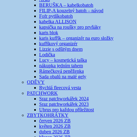
BERUŠKA – kabelkobatoh
FILIP-A kouzelný batoh – návod
Fofr pytlíkobatoh
kabelka ALLISON
kapsička na roušky pro prvňáky
karis blok
karis kufřík – organizér na euro složky
kufříkový organizér
Lizzie s odšitým dnem
Lodička
Lucy – kosmetická taška
nákupka jedním tahem
Rámečková peněženka
Sada obalů na malé gely
ODĚVY
Rychlá fleecová vesta
PATCHWORK
Sraz patchworkářek 2024
Sraz patchworkářek 2023
Ubrus pro každou příležitost
ZBYTKOHRÁTKY
červen 2026 ZB
květen 2026 ZB
duben 2026 ZB