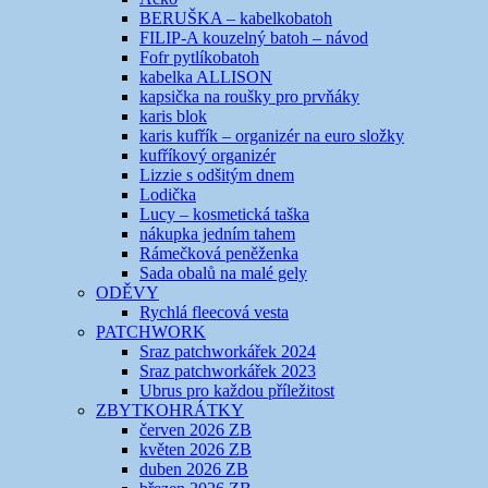
BERUŠKA – kabelkobatoh
FILIP-A kouzelný batoh – návod
Fofr pytlíkobatoh
kabelka ALLISON
kapsička na roušky pro prvňáky
karis blok
karis kufřík – organizér na euro složky
kufříkový organizér
Lizzie s odšitým dnem
Lodička
Lucy – kosmetická taška
nákupka jedním tahem
Rámečková peněženka
Sada obalů na malé gely
ODĚVY
Rychlá fleecová vesta
PATCHWORK
Sraz patchworkářek 2024
Sraz patchworkářek 2023
Ubrus pro každou příležitost
ZBYTKOHRÁTKY
červen 2026 ZB
květen 2026 ZB
duben 2026 ZB