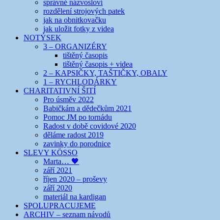
správné názvosloví
rozdělení strojových patek
jak na obnitkovačku
jak uložit fotky z videa
NOTÝSEK
3 – ORGANIZÉRY
tištěný časopis
tištěný časopis + videa
2 – KAPSIČKY, TAŠTIČKY, OBALY
1 – RYCHLODÁRKY
CHARITATIVNÍ ŠITÍ
Pro úsměv 2022
Babičkám a dědečkům 2021
Pomoc JM po tornádu
Radost v době covidové 2020
děláme radost 2019
zavinky do porodnice
SLEVY KÖSSO
Marta… 🖤
září 2021
říjen 2020 – proševy
září 2020
materiál na kardigan
SPOLUPRACUJEME
ARCHIV – seznam návodů