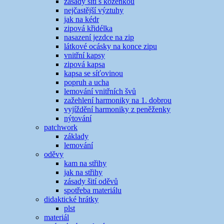
zásady šití s koženkou
nejčastější výztuhy
jak na kédr
zipová křidélka
nasazení jezdce na zip
látkové ocásky na konce zipu
vnitřní kapsy
zipová kapsa
kapsa se síťovinou
popruh a ucha
lemování vnitřních švů
zažehlení harmoniky na 1. dobrou
vyjíždění harmoniky z peněženky
nýtování
patchwork
základy
lemování
oděvy
kam na střihy
jak na střihy
zásady šití oděvů
spotřeba materiálu
didaktické hrátky
plst
materiál