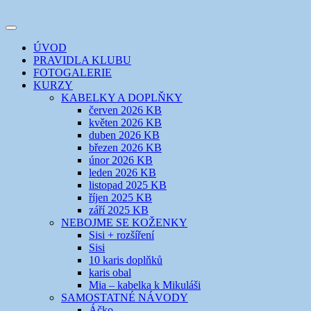
Přejít
k
Toggle
obsahu
šicí klub
EVIKLUB
navigation
ÚVOD
webu
PRAVIDLA KLUBU
FOTOGALERIE
KURZY
KABELKY A DOPLŇKY
červen 2026 KB
květen 2026 KB
duben 2026 KB
březen 2026 KB
únor 2026 KB
leden 2026 KB
listopad 2025 KB
říjen 2025 KB
září 2025 KB
NEBOJME SE KOŽENKY
Sisi + rozšíření
Sisi
10 karis doplňků
karis obal
Mia – kabelka k Mikuláši
SAMOSTATNÉ NÁVODY
Áčko