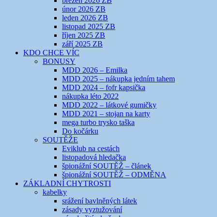
březen 2026 ZB
únor 2026 ZB
leden 2026 ZB
listopad 2025 ZB
říjen 2025 ZB
září 2025 ZB
KDO CHCE VÍC
BONUSY
MDD 2026 – Emilka
MDD 2025 – nákupka jedním tahem
MDD 2024 – fofr kapsička
nákupka léto 2022
MDD 2022 – látkové gumičky
MDD 2021 – stojan na karty
mega turbo trysko taška
Do kočárku
SOUTĚŽE
Eviklub na cestách
listopadová hledačka
špionážní SOUTĚŽ – článek
špionážní SOUTĚŽ – ODMĚNA
ZÁKLADNÍ CHYTROSTI
kabelky
srážení bavlněných látek
zásady vyztužování