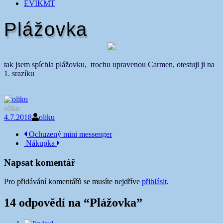
EVIKMT
Plážovka
tak jsem spíchla plážovku, trochu upravenou Carmen, otestuji ji na
1. srazíku
oliku
4.7.2018
oliku
Navigace
Ochuzený mini messenger
Nákupka
příspěvku
Napsat komentář
Pro přidávání komentářů se musíte nejdříve
přihlásit
.
14 odpovědí na “
Plážovka
”