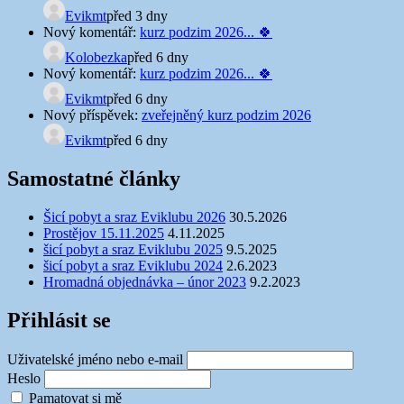
Evikmt
před 3 dny
Nový komentář:
kurz podzim 2026... 🍀
Kolobezka
před 6 dny
Nový komentář:
kurz podzim 2026... 🍀
Evikmt
před 6 dny
Nový příspěvek:
zveřejněný kurz podzim 2026
Evikmt
před 6 dny
Samostatné články
Šicí pobyt a sraz Eviklubu 2026
30.5.2026
Prostějov 15.11.2025
4.11.2025
šicí pobyt a sraz Eviklubu 2025
9.5.2025
šicí pobyt a sraz Eviklubu 2024
2.6.2023
Hromadná objednávka – únor 2023
9.2.2023
Přihlásit se
Uživatelské jméno nebo e-mail
Heslo
Pamatovat si mě