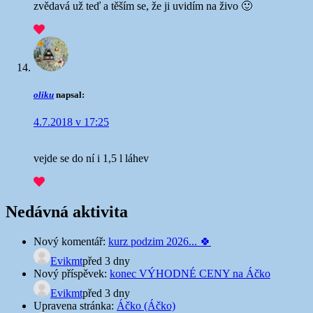
zvědavá už teď a těším se, že ji uvidím na živo 🙂
oliku
napsal:
4.7.2018 v 17:25
vejde se do ní i 1,5 l láhev
Nedávná aktivita
Nový komentář:
kurz podzim 2026... 🍀
Evikmt
před 3 dny
Nový příspěvek:
konec VÝHODNÉ CENY na Áčko
Evikmt
před 3 dny
Upravena stránka:
Áčko (Áčko)