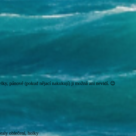
ky, pánové (pokud nějací nakukují) ji možná ani nevidí. 😉
raly oblečení, holky