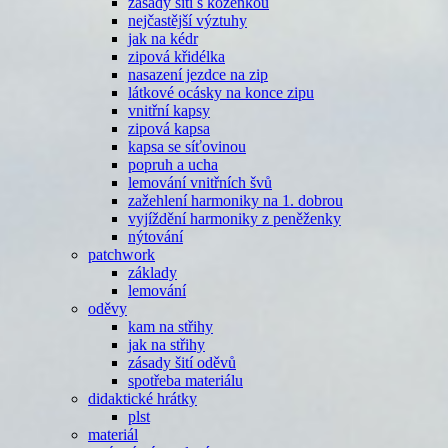
zásady šití s koženkou
nejčastější výztuhy
jak na kédr
zipová křidélka
nasazení jezdce na zip
látkové ocásky na konce zipu
vnitřní kapsy
zipová kapsa
kapsa se síťovinou
popruh a ucha
lemování vnitřních švů
zažehlení harmoniky na 1. dobrou
vyjíždění harmoniky z peněženky
nýtování
patchwork
základy
lemování
oděvy
kam na střihy
jak na střihy
zásady šití oděvů
spotřeba materiálu
didaktické hrátky
plst
materiál