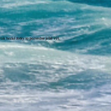
ak hezké fotky to pozvedne ještě výš.