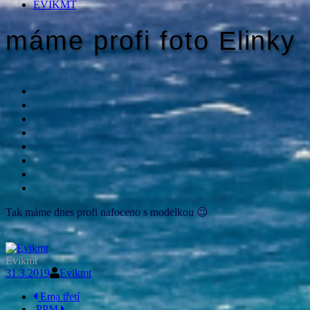
EVIKMT
máme profi foto Elinky
Tak máme dnes profi nafoceno s modelkou 😉
Evikmt
31.3.2019
Evikmt
Navigace
Ema třetí
PPM