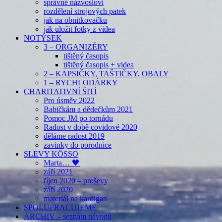
správné názvosloví
rozdělení strojových patek
jak na obnitkovačku
jak uložit fotky z videa
NOTÝSEK
3 – ORGANIZÉRY
tištěný časopis
tištěný časopis + videa
2 – KAPSIČKY, TAŠTIČKY, OBALY
1 – RYCHLODÁRKY
CHARITATIVNÍ ŠITÍ
Pro úsměv 2022
Babičkám a dědečkům 2021
Pomoc JM po tornádu
Radost v době covidové 2020
děláme radost 2019
zavinky do porodnice
SLEVY KÖSSO
Marta… 🖤
září 2021
říjen 2020 – proševy
září 2020
materiál na kardigan
SPOLUPRACUJEME
ARCHIV – seznam návodů