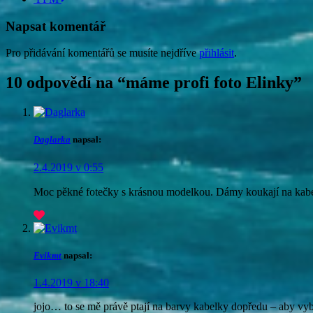
příspěvku
Napsat komentář
Pro přidávání komentářů se musíte nejdříve
přihlásit
.
10 odpovědí na “
máme profi foto Elinky
”
Daglarka
napsal:
2.4.2019 v 0:55
Moc pěkné fotečky s krásnou modelkou. Dámy koukají na kabel
Evikmt
napsal:
1.4.2019 v 18:40
jojo… to se mě právě ptají na barvy kabelky dopředu – aby vyb