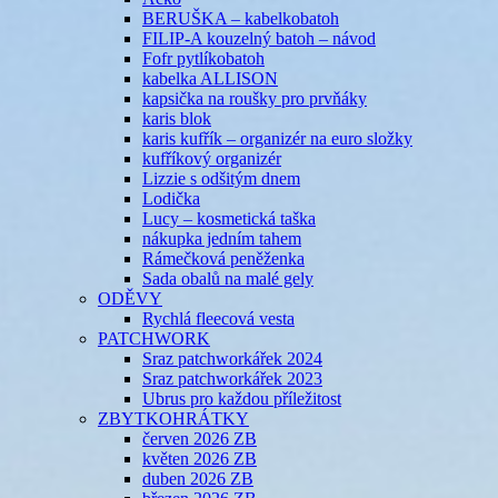
BERUŠKA – kabelkobatoh
FILIP-A kouzelný batoh – návod
Fofr pytlíkobatoh
kabelka ALLISON
kapsička na roušky pro prvňáky
karis blok
karis kufřík – organizér na euro složky
kufříkový organizér
Lizzie s odšitým dnem
Lodička
Lucy – kosmetická taška
nákupka jedním tahem
Rámečková peněženka
Sada obalů na malé gely
ODĚVY
Rychlá fleecová vesta
PATCHWORK
Sraz patchworkářek 2024
Sraz patchworkářek 2023
Ubrus pro každou příležitost
ZBYTKOHRÁTKY
červen 2026 ZB
květen 2026 ZB
duben 2026 ZB