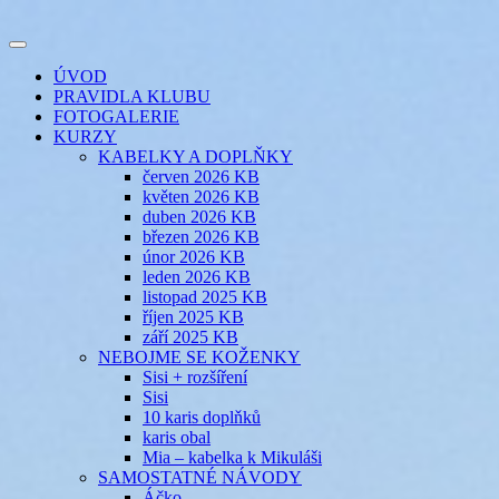
Přejít
k
Toggle
obsahu
šicí klub
EVIKLUB
navigation
ÚVOD
webu
PRAVIDLA KLUBU
FOTOGALERIE
KURZY
KABELKY A DOPLŇKY
červen 2026 KB
květen 2026 KB
duben 2026 KB
březen 2026 KB
únor 2026 KB
leden 2026 KB
listopad 2025 KB
říjen 2025 KB
září 2025 KB
NEBOJME SE KOŽENKY
Sisi + rozšíření
Sisi
10 karis doplňků
karis obal
Mia – kabelka k Mikuláši
SAMOSTATNÉ NÁVODY
Áčko