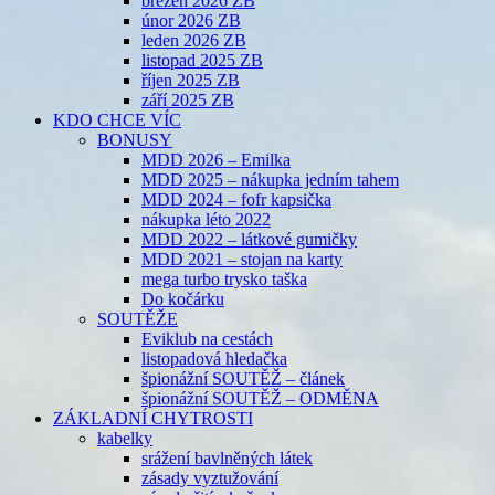
březen 2026 ZB
únor 2026 ZB
leden 2026 ZB
listopad 2025 ZB
říjen 2025 ZB
září 2025 ZB
KDO CHCE VÍC
BONUSY
MDD 2026 – Emilka
MDD 2025 – nákupka jedním tahem
MDD 2024 – fofr kapsička
nákupka léto 2022
MDD 2022 – látkové gumičky
MDD 2021 – stojan na karty
mega turbo trysko taška
Do kočárku
SOUTĚŽE
Eviklub na cestách
listopadová hledačka
špionážní SOUTĚŽ – článek
špionážní SOUTĚŽ – ODMĚNA
ZÁKLADNÍ CHYTROSTI
kabelky
srážení bavlněných látek
zásady vyztužování