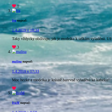
1
Ira
napsal:
1.4.2019 v 18:34
Taky vždycky obdivuju, jak je modelka k taškám vyladěná. Už t
3
malina
napsal:
1.4.2019 v 17:33
Moc hezké a modelka je krásně barevně vyladěná ke kabelce!
IvaM
napsal: