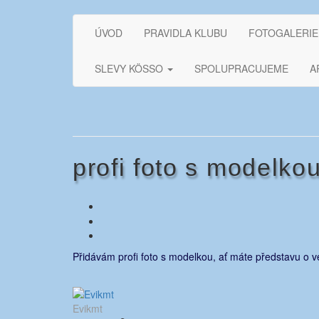
Přejít
k
EVIKLUB
šicí klub
ÚVOD
PRAVIDLA KLUBU
FOTOGALERIE
obsahu
webu
SLEVY KÖSSO
SPOLUPRACUJEME
A
profi foto s modelko
Přidávám profi foto s modelkou, ať máte představu o v
Evikmt