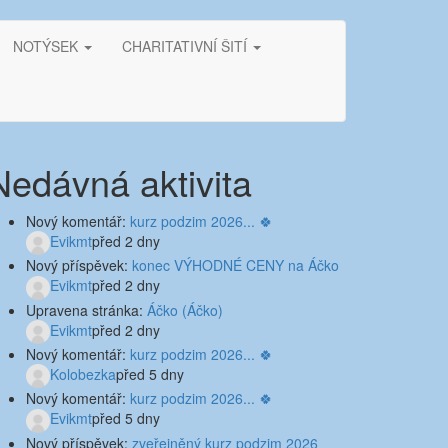
NOTÝSEK
CHARITATIVNÍ ŠITÍ
Nedávná aktivita
Nový komentář:
kurz podzim 2026... 🍀
Evikmt
před 2 dny
Nový příspěvek:
konec VÝHODNÉ CENY na Áčko
Evikmt
před 2 dny
Upravena stránka:
Áčko (Áčko)
Evikmt
před 2 dny
Nový komentář:
kurz podzim 2026... 🍀
Kolobezka
před 5 dny
Nový komentář:
kurz podzim 2026... 🍀
Evikmt
před 5 dny
Nový příspěvek:
zveřejněný kurz podzim 2026