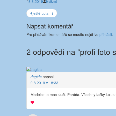
8.8.2019
Evikmt
Navigace
ještě Lola ;-)
příspěvku
Napsat komentář
Pro přidávání komentářů se musíte nejdříve
přihlásit
.
2 odpovědi na “
profi foto 
dagida
napsal:
9.8.2019 v 18:33
Modelce to moc sluší. Paráda. Všechny tašky luxusn