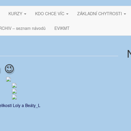
KURZY
KDO CHCE VÍC
ZÁKLADNÍ CHYTROSTI
RCHIV – seznam návodů
EVIKMT
u 😉
elikosti Loly a Beáty_L