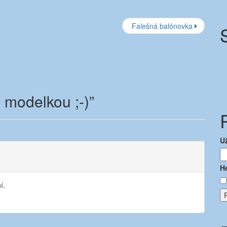
Falešná balónovka
s modelkou ;-)
”
U
H
í.
P