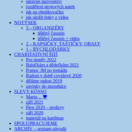
správné názvosloví
rozdělení strojových patek
jak na obnitkovačku
jak uložit fotky z videa
NOTÝSEK
3 – ORGANIZÉRY
tištěný časopis
tištěný časopis + videa
2 – KAPSIČKY, TAŠTIČKY, OBALY
1 – RYCHLODÁRKY
CHARITATIVNÍ ŠITÍ
Pro úsměv 2022
Babičkám a dědečkům 2021
Pomoc JM po tornádu
Radost v době covidové 2020
děláme radost 2019
zavinky do porodnice
SLEVY KÖSSO
Marta… 🖤
září 2021
říjen 2020 – proševy
září 2020
materiál na kardigan
SPOLUPRACUJEME
ARCHIV – seznam návodů