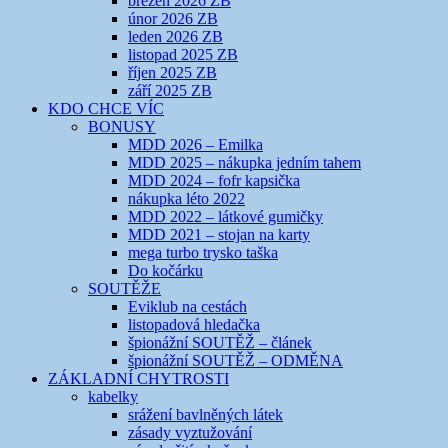
březen 2026 ZB
únor 2026 ZB
leden 2026 ZB
listopad 2025 ZB
říjen 2025 ZB
září 2025 ZB
KDO CHCE VÍC
BONUSY
MDD 2026 – Emilka
MDD 2025 – nákupka jedním tahem
MDD 2024 – fofr kapsička
nákupka léto 2022
MDD 2022 – látkové gumičky
MDD 2021 – stojan na karty
mega turbo trysko taška
Do kočárku
SOUTĚŽE
Eviklub na cestách
listopadová hledačka
špionážní SOUTĚŽ – článek
špionážní SOUTĚŽ – ODMĚNA
ZÁKLADNÍ CHYTROSTI
kabelky
srážení bavlněných látek
zásady vyztužování