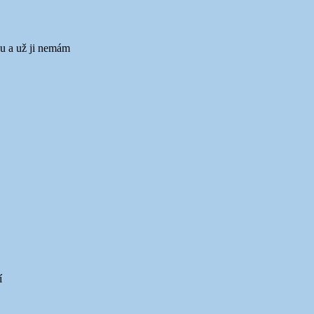
ku a už ji nemám
í