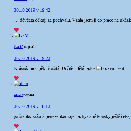
30.10.2019 v 19:42
… děvčata děkuji za pochvalu. Vzala jsem ji do práce na ukáz
IvaM
napsal:
30.10.2019 v 19:23
Krásná, moc pěkně ušitá. Určitě udělá radost
oliku
napsal:
30.10.2019 v 18:13
jsi šikula, krásná peněženka
moje nachystané kousky ještě čekaj