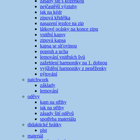
zásady šití s koženkou
nejčastější výztuhy
jak na kédr
zipová křidélka
nasazení jezdce na zip
látkové ocásky na konce zipu
vnitřní kapsy
zipová kapsa
kapsa se síťovinou
popruh a ucha
lemování vnitřních švů
zažehlení harmoniky na 1. dobrou
vyjíždění harmoniky z peněženky
nýtování
patchwork
základy
lemování
oděvy
kam na střihy
jak na střihy
zásady šití oděvů
spotřeba materiálu
didaktické hrátky
plst
materiál