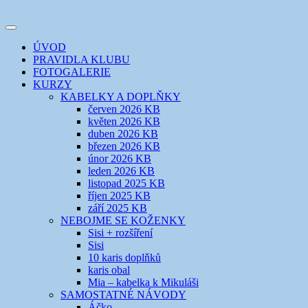
Přejít
k
Toggle
obsahu
šicí klub
EVIKLUB
navigation
ÚVOD
webu
PRAVIDLA KLUBU
FOTOGALERIE
KURZY
KABELKY A DOPLŇKY
červen 2026 KB
květen 2026 KB
duben 2026 KB
březen 2026 KB
únor 2026 KB
leden 2026 KB
listopad 2025 KB
říjen 2025 KB
září 2025 KB
NEBOJME SE KOŽENKY
Sisi + rozšíření
Sisi
10 karis doplňků
karis obal
Mia – kabelka k Mikuláši
SAMOSTATNÉ NÁVODY
Áčko