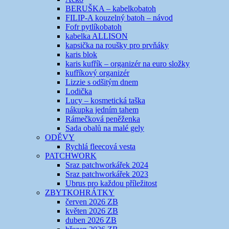
BERUŠKA – kabelkobatoh
FILIP-A kouzelný batoh – návod
Fofr pytlíkobatoh
kabelka ALLISON
kapsička na roušky pro prvňáky
karis blok
karis kufřík – organizér na euro složky
kufříkový organizér
Lizzie s odšitým dnem
Lodička
Lucy – kosmetická taška
nákupka jedním tahem
Rámečková peněženka
Sada obalů na malé gely
ODĚVY
Rychlá fleecová vesta
PATCHWORK
Sraz patchworkářek 2024
Sraz patchworkářek 2023
Ubrus pro každou příležitost
ZBYTKOHRÁTKY
červen 2026 ZB
květen 2026 ZB
duben 2026 ZB