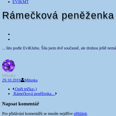
EVIKMT
Rámečková peněženka
... šito podle EviKlubu. Šila jsem dvě současně, ale druhou ještě n
Miluska
29.10.2019
Miluska
Navigace
Opět trička:-)
Rámečková peněženka...
příspěvku
Napsat komentář
Pro přidávání komentářů se musíte nejdříve
přihlásit
.