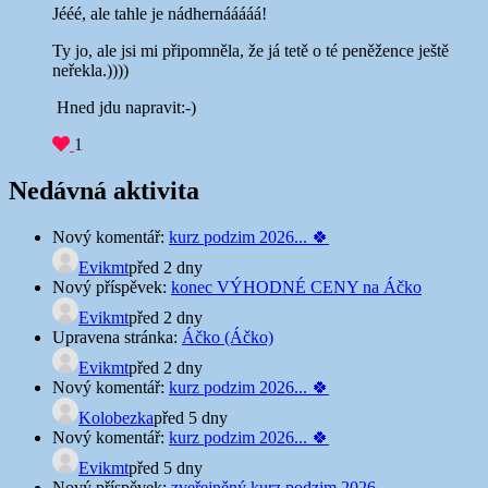
Jééé, ale tahle je nádhernááááá!
Ty jo, ale jsi mi připomněla, že já tetě o té peněžence ještě
neřekla.))))
Hned jdu napravit:-)
1
Nedávná aktivita
Nový komentář:
kurz podzim 2026... 🍀
Evikmt
před 2 dny
Nový příspěvek:
konec VÝHODNÉ CENY na Áčko
Evikmt
před 2 dny
Upravena stránka:
Áčko (Áčko)
Evikmt
před 2 dny
Nový komentář:
kurz podzim 2026... 🍀
Kolobezka
před 5 dny
Nový komentář:
kurz podzim 2026... 🍀
Evikmt
před 5 dny
Nový příspěvek:
zveřejněný kurz podzim 2026