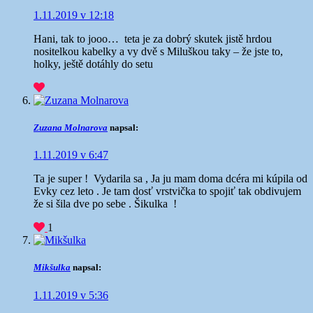
1.11.2019 v 12:18
Hani, tak to jooo…
teta je za dobrý skutek jistě hrdou
nositelkou kabelky a vy dvě s Miluškou taky – že jste to,
holky, ještě dotáhly do setu
Zuzana Molnarova
napsal:
1.11.2019 v 6:47
Ta je super ! Vydarila sa , Ja ju mam doma dcéra mi kúpila od
Evky cez leto . Je tam dosť vrstvička to spojiť tak obdivujem
že si šila dve po sebe . Šikulka !
1
Mikšulka
napsal:
1.11.2019 v 5:36