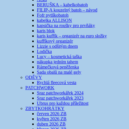
BERUŠKA – kabelkobatoh
FILIP-A kouzelný batoh – návod
Fofr pytlíkobatoh
kabelka ALLISON
kapsička na roušky pro prvňáky
karis blok
karis kufřík – organizér na euro složky
kufříkový organizér
Lizzie s odšitým dnem
Lodička
Lucy – kosmetická taška
nákupka jedním tahem
Rámečková peněženka
Sada obalů na malé gely
ODĚVY
Rychlá fleecová vesta
PATCHWORK
Sraz patchworkářek 2024
Sraz patchworkářek 2023
Ubrus pro každou příležitost
ZBYTKOHRÁTKY
červen 2026 ZB
květen 2026 ZB
duben 2026 ZB