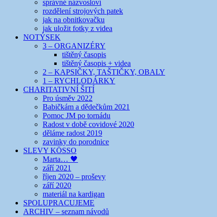
správné názvosloví
rozdělení strojových patek
jak na obnitkovačku
jak uložit fotky z videa
NOTÝSEK
3 – ORGANIZÉRY
tištěný časopis
tištěný časopis + videa
2 – KAPSIČKY, TAŠTIČKY, OBALY
1 – RYCHLODÁRKY
CHARITATIVNÍ ŠITÍ
Pro úsměv 2022
Babičkám a dědečkům 2021
Pomoc JM po tornádu
Radost v době covidové 2020
děláme radost 2019
zavinky do porodnice
SLEVY KÖSSO
Marta… 🖤
září 2021
říjen 2020 – proševy
září 2020
materiál na kardigan
SPOLUPRACUJEME
ARCHIV – seznam návodů