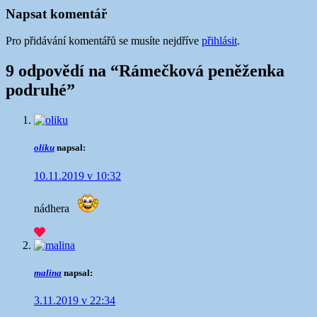
Napsat komentář
Pro přidávání komentářů se musíte nejdříve
přihlásit
.
9 odpovědí na “
Rámečková peněženka
podruhé
”
oliku
napsal:
10.11.2019 v 10:32
nádhera
malina
napsal:
3.11.2019 v 22:34