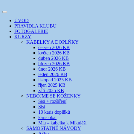
Přejít
k
Toggle
obsahu
šicí klub
EVIKLUB
navigation
ÚVOD
webu
PRAVIDLA KLUBU
FOTOGALERIE
KURZY
KABELKY A DOPLŇKY
červen 2026 KB
květen 2026 KB
duben 2026 KB
březen 2026 KB
únor 2026 KB
leden 2026 KB
listopad 2025 KB
říjen 2025 KB
září 2025 KB
NEBOJME SE KOŽENKY
Sisi + rozšíření
Sisi
10 karis doplňků
karis obal
Mia – kabelka k Mikuláši
SAMOSTATNÉ NÁVODY
Áčko