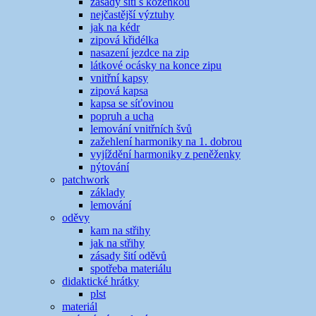
zásady šití s koženkou
nejčastější výztuhy
jak na kédr
zipová křidélka
nasazení jezdce na zip
látkové ocásky na konce zipu
vnitřní kapsy
zipová kapsa
kapsa se síťovinou
popruh a ucha
lemování vnitřních švů
zažehlení harmoniky na 1. dobrou
vyjíždění harmoniky z peněženky
nýtování
patchwork
základy
lemování
oděvy
kam na střihy
jak na střihy
zásady šití oděvů
spotřeba materiálu
didaktické hrátky
plst
materiál