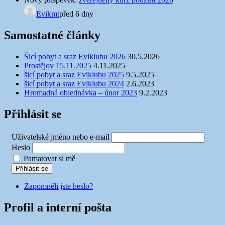
Evikmt
před 6 dny
Samostatné články
Šicí pobyt a sraz Eviklubu 2026
30.5.2026
Prostějov 15.11.2025
4.11.2025
šicí pobyt a sraz Eviklubu 2025
9.5.2025
šicí pobyt a sraz Eviklubu 2024
2.6.2023
Hromadná objednávka – únor 2023
9.2.2023
Přihlásit se
Uživatelské jméno nebo e-mail
Heslo
Pamatovat si mě
Přihlásit se
Zapomněli jste heslo?
Profil a interní pošta