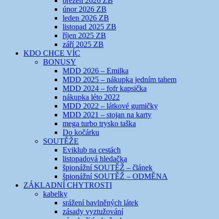
březen 2026 ZB
únor 2026 ZB
leden 2026 ZB
listopad 2025 ZB
říjen 2025 ZB
září 2025 ZB
KDO CHCE VÍC
BONUSY
MDD 2026 – Emilka
MDD 2025 – nákupka jedním tahem
MDD 2024 – fofr kapsička
nákupka léto 2022
MDD 2022 – látkové gumičky
MDD 2021 – stojan na karty
mega turbo trysko taška
Do kočárku
SOUTĚŽE
Eviklub na cestách
listopadová hledačka
špionážní SOUTĚŽ – článek
špionážní SOUTĚŽ – ODMĚNA
ZÁKLADNÍ CHYTROSTI
kabelky
srážení bavlněných látek
zásady vyztužování