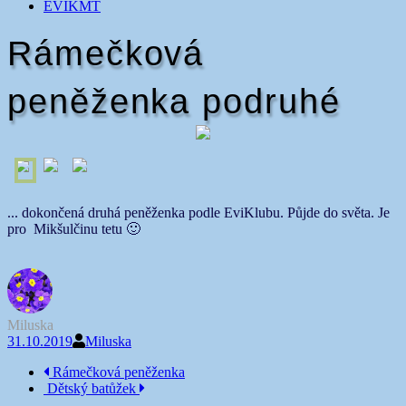
EVIKMT
Rámečková
peněženka podruhé
... dokončená druhá peněženka podle EviKlubu. Půjde do světa. Je
pro Mikšulčinu tetu 🙂
Miluska
31.10.2019
Miluska
Navigace
Rámečková peněženka
Dětský batůžek
příspěvku