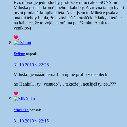
Evi, důvod je jednoduchý-protože v rámci akce SONS mi
Miluška poslala kromě jiného i kabelky. A zrovna ta její byla i
první prodaná-koupila ji teta. A tak jsem to Milušce psala a
ona mi tehdy říkala, že jí zbyl ještě kousíček té látky, která je
na kabelce, že to vyjde akorát na peněženku. A tak to
vzniklo:-)
2
Evikmt
napsal:
31.10.2019 v 22:26
Miluško, je nááádherná!!!
a úplně profi i v detailech
no Haníííí… ty "vostudo"… taktože ji neušiješ ty, co..???
Mikšulka
napsal:
31.10.2019 v 22:15