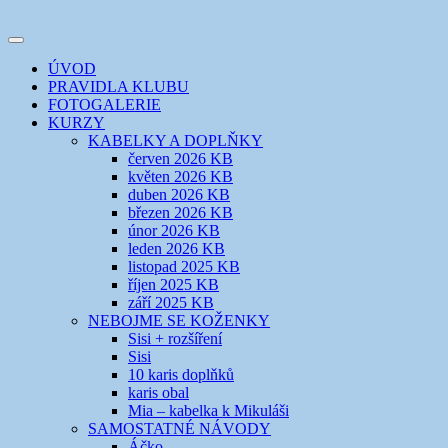
Přejít
k
Toggle
obsahu
šicí klub
EVIKLUB
navigation
ÚVOD
webu
PRAVIDLA KLUBU
FOTOGALERIE
KURZY
KABELKY A DOPLŇKY
červen 2026 KB
květen 2026 KB
duben 2026 KB
březen 2026 KB
únor 2026 KB
leden 2026 KB
listopad 2025 KB
říjen 2025 KB
září 2025 KB
NEBOJME SE KOŽENKY
Sisi + rozšíření
Sisi
10 karis doplňků
karis obal
Mia – kabelka k Mikuláši
SAMOSTATNÉ NÁVODY
Áčko