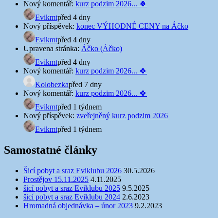
Nový komentář:
kurz podzim 2026... 🍀
Evikmt
před 4 dny
Nový příspěvek:
konec VÝHODNÉ CENY na Áčko
Evikmt
před 4 dny
Upravena stránka:
Áčko (Áčko)
Evikmt
před 4 dny
Nový komentář:
kurz podzim 2026... 🍀
Kolobezka
před 7 dny
Nový komentář:
kurz podzim 2026... 🍀
Evikmt
před 1 týdnem
Nový příspěvek:
zveřejněný kurz podzim 2026
Evikmt
před 1 týdnem
Samostatné články
Šicí pobyt a sraz Eviklubu 2026
30.5.2026
Prostějov 15.11.2025
4.11.2025
šicí pobyt a sraz Eviklubu 2025
9.5.2025
šicí pobyt a sraz Eviklubu 2024
2.6.2023
Hromadná objednávka – únor 2023
9.2.2023