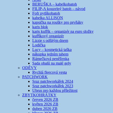
BERUŠKA – kabelkobatoh
FILIP-A kouzelný batoh – návod
Fofr pytlíkobatoh
kabelka ALLISON
kapsička na roušky pro prvňáky
karis blok
karis kufřík – organizér na euro složky
kufříkový organizér
Lizzie s odšitým dnem
Lodička
Lucy – kosmetická taška
nákupka jedním tahem
Rámečková peněženka
Sada obalů na malé gely
ODĚVY
Rychlá fleecová vesta
PATCHWORK
Sraz patchworkářek 2024
Sraz patchworkářek 2023
Ubrus pro každou příležitost
ZBYTKOHRÁTKY
červen 2026 ZB
květen 2026 ZB
duben 2026 ZB