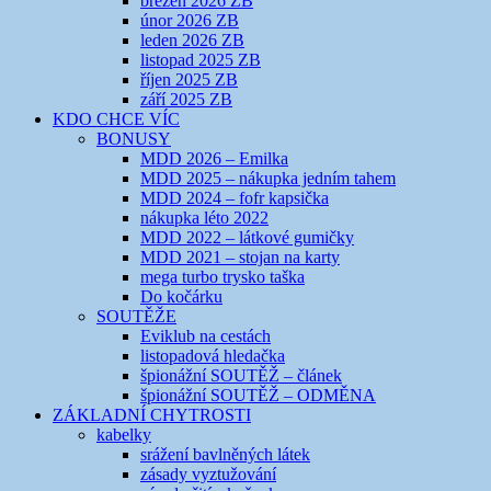
březen 2026 ZB
únor 2026 ZB
leden 2026 ZB
listopad 2025 ZB
říjen 2025 ZB
září 2025 ZB
KDO CHCE VÍC
BONUSY
MDD 2026 – Emilka
MDD 2025 – nákupka jedním tahem
MDD 2024 – fofr kapsička
nákupka léto 2022
MDD 2022 – látkové gumičky
MDD 2021 – stojan na karty
mega turbo trysko taška
Do kočárku
SOUTĚŽE
Eviklub na cestách
listopadová hledačka
špionážní SOUTĚŽ – článek
špionážní SOUTĚŽ – ODMĚNA
ZÁKLADNÍ CHYTROSTI
kabelky
srážení bavlněných látek
zásady vyztužování