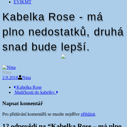
EVIKMT
Kabelka Rose - má
plno nedostatků, druhá
snad bude lepší.
Nina
2.9.2018
Nina
Navigace
Kabelka Rose
Maličkosti do kabelky.
příspěvku
Napsat komentář
Pro přidávání komentářů se musíte nejdříve
přihlásit
.
12 odpovědí na “
Kabelka Rose – má plno