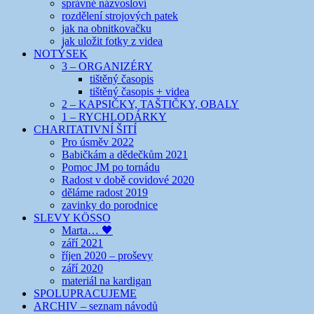
správné názvosloví
rozdělení strojových patek
jak na obnitkovačku
jak uložit fotky z videa
NOTÝSEK
3 – ORGANIZÉRY
tištěný časopis
tištěný časopis + videa
2 – KAPSIČKY, TAŠTIČKY, OBALY
1 – RYCHLODÁRKY
CHARITATIVNÍ ŠITÍ
Pro úsměv 2022
Babičkám a dědečkům 2021
Pomoc JM po tornádu
Radost v době covidové 2020
děláme radost 2019
zavinky do porodnice
SLEVY KÖSSO
Marta… 🖤
září 2021
říjen 2020 – proševy
září 2020
materiál na kardigan
SPOLUPRACUJEME
ARCHIV – seznam návodů