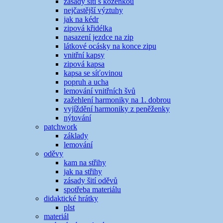
zásady šití s koženkou
nejčastější výztuhy
jak na kédr
zipová křidélka
nasazení jezdce na zip
látkové ocásky na konce zipu
vnitřní kapsy
zipová kapsa
kapsa se síťovinou
popruh a ucha
lemování vnitřních švů
zažehlení harmoniky na 1. dobrou
vyjíždění harmoniky z peněženky
nýtování
patchwork
základy
lemování
oděvy
kam na střihy
jak na střihy
zásady šití oděvů
spotřeba materiálu
didaktické hrátky
plst
materiál