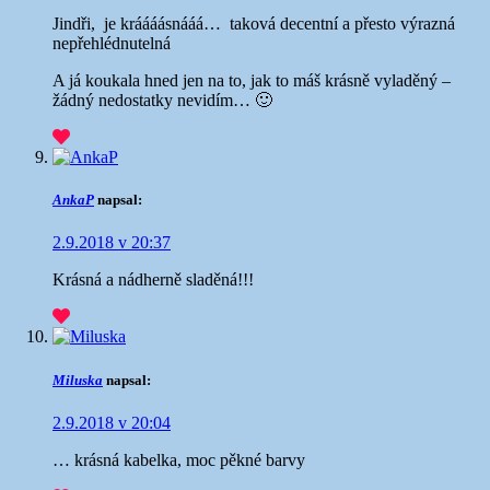
Jindři, je kráááásnááá…
taková decentní a přesto výrazná
nepřehlédnutelná
A já koukala hned jen na to, jak to máš krásně vyladěný –
žádný nedostatky nevidím… 🙂
AnkaP
napsal:
2.9.2018 v 20:37
Krásná a nádherně sladěná!!!
Miluska
napsal:
2.9.2018 v 20:04
… krásná kabelka, moc pěkné barvy