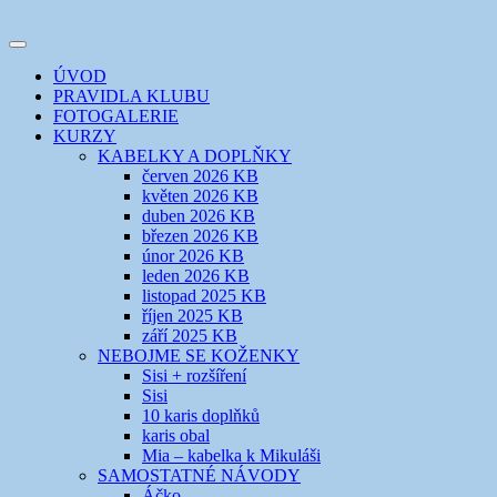
Přejít
k
Toggle
obsahu
šicí klub
EVIKLUB
navigation
ÚVOD
webu
PRAVIDLA KLUBU
FOTOGALERIE
KURZY
KABELKY A DOPLŇKY
červen 2026 KB
květen 2026 KB
duben 2026 KB
březen 2026 KB
únor 2026 KB
leden 2026 KB
listopad 2025 KB
říjen 2025 KB
září 2025 KB
NEBOJME SE KOŽENKY
Sisi + rozšíření
Sisi
10 karis doplňků
karis obal
Mia – kabelka k Mikuláši
SAMOSTATNÉ NÁVODY
Áčko