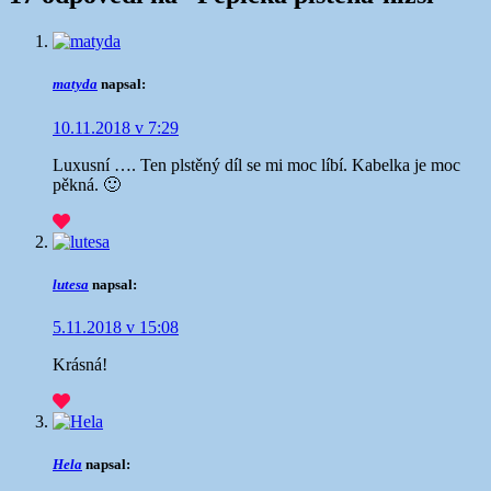
matyda
napsal:
10.11.2018 v 7:29
Luxusní …. Ten plstěný díl se mi moc líbí. Kabelka je moc
pěkná. 🙂
lutesa
napsal:
5.11.2018 v 15:08
Krásná!
Hela
napsal: