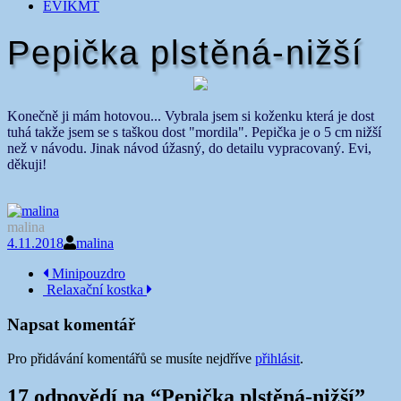
EVIKMT
Pepička plstěná-nižší
Konečně ji mám hotovou... Vybrala jsem si koženku která je dost
tuhá takže jsem se s taškou dost "mordila". Pepička je o 5 cm nižší
než v návodu. Jinak návod úžasný, do detailu vypracovaný. Evi,
děkuji!
malina
4.11.2018
malina
Navigace
Minipouzdro
Relaxační kostka
příspěvku
Napsat komentář
Pro přidávání komentářů se musíte nejdříve
přihlásit
.
17 odpovědí na “
Pepička plstěná-nižší
”