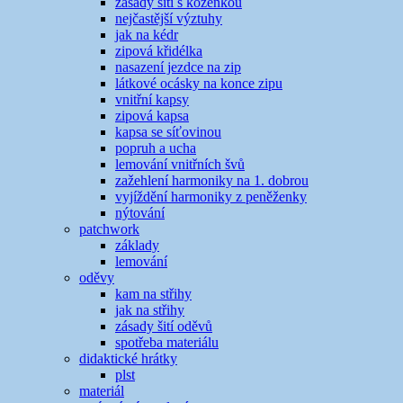
zásady šití s koženkou
nejčastější výztuhy
jak na kédr
zipová křidélka
nasazení jezdce na zip
látkové ocásky na konce zipu
vnitřní kapsy
zipová kapsa
kapsa se síťovinou
popruh a ucha
lemování vnitřních švů
zažehlení harmoniky na 1. dobrou
vyjíždění harmoniky z peněženky
nýtování
patchwork
základy
lemování
oděvy
kam na střihy
jak na střihy
zásady šití oděvů
spotřeba materiálu
didaktické hrátky
plst
materiál