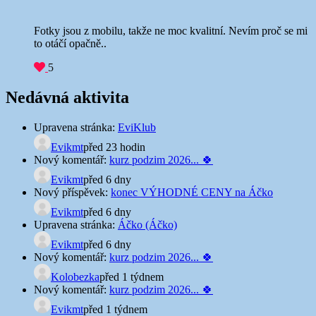
Fotky jsou z mobilu, takže ne moc kvalitní. Nevím proč se mi
to otáčí opačně..
5
Nedávná aktivita
Upravena stránka:
EviKlub
Evikmt
před 23 hodin
Nový komentář:
kurz podzim 2026... 🍀
Evikmt
před 6 dny
Nový příspěvek:
konec VÝHODNÉ CENY na Áčko
Evikmt
před 6 dny
Upravena stránka:
Áčko (Áčko)
Evikmt
před 6 dny
Nový komentář:
kurz podzim 2026... 🍀
Kolobezka
před 1 týdnem
Nový komentář:
kurz podzim 2026... 🍀
Evikmt
před 1 týdnem