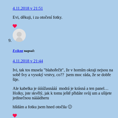
4.11.2018 v 21:51
Evi, děkuji, i za otočení fotky.
Evikmt
napsal:
4.11.2018 v 21:44
Ivi, tak tos musela "blahořečit", že v horním okraji nejsou na
sobě švy a vysoký vrstvy, co??
jsem moc ráda, že se dobře
šije.
Ale kabelka je úúúžasnááá
modrá je krásná a ten panel…
Holky, jste skvělý, jak k tomu ještě přidáte svůj um a ušijete
jedinečnou nááádheru
hlídám a fotku jsem hned otočila 🙂