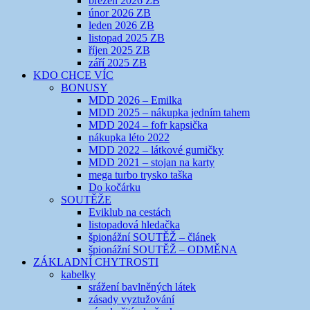
březen 2026 ZB
únor 2026 ZB
leden 2026 ZB
listopad 2025 ZB
říjen 2025 ZB
září 2025 ZB
KDO CHCE VÍC
BONUSY
MDD 2026 – Emilka
MDD 2025 – nákupka jedním tahem
MDD 2024 – fofr kapsička
nákupka léto 2022
MDD 2022 – látkové gumičky
MDD 2021 – stojan na karty
mega turbo trysko taška
Do kočárku
SOUTĚŽE
Eviklub na cestách
listopadová hledačka
špionážní SOUTĚŽ – článek
špionážní SOUTĚŽ – ODMĚNA
ZÁKLADNÍ CHYTROSTI
kabelky
srážení bavlněných látek
zásady vyztužování