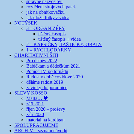
správné názvosloví
rozdělení strojových patek
jak na obnitkovačku
jak uložit fotky z videa
NOTÝSEK
3 – ORGANIZÉRY
tištěný časopis
tištěný časopis + videa
2 – KAPSIČKY, TAŠTIČKY, OBALY
1 – RYCHLODÁRKY
CHARITATIVNÍ ŠITÍ
Pro úsměv 2022
Babičkám a dědečkům 2021
Pomoc JM po tornádu
Radost v době covidové 2020
děláme radost 2019
zavinky do porodnice
SLEVY KÖSSO
Marta… 🖤
září 2021
říjen 2020 – proševy
září 2020
materiál na kardigan
SPOLUPRACUJEME
ARCHIV – seznam návodů