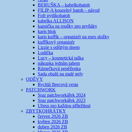
BERUŠKA – kabelkobatoh
FILIP-A kouzelný batoh – návod
Fofr pytlíkobatoh
kabelka ALLISON
kapsička na roušky pro prvňáky
karis blok
karis kufřík – organizér na euro složky
kufříkový organizér
Lizzie s odšitým dnem
Lodička
Lucy – kosmetická taška
nákupka jedním tahem
Rámečková peněženka
Sada obalů na malé gely
ODĚVY
Rychlá fleecová vesta
PATCHWORK
Sraz patchworkářek 2024
Sraz patchworkářek 2023
Ubrus pro každou příležitost
ZBYTKOHRÁTKY
červen 2026 ZB
květen 2026 ZB
duben 2026 ZB