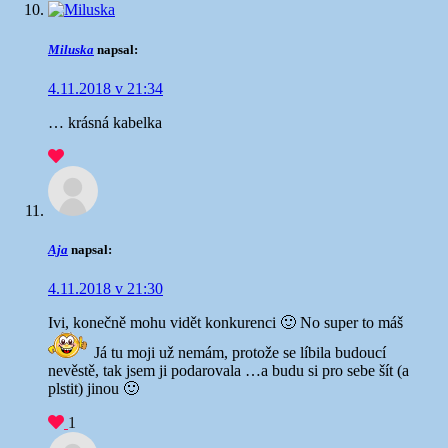
Miluska
napsal:
4.11.2018 v 21:34
… krásná kabelka
Aja
napsal:
4.11.2018 v 21:30
Ivi, konečně mohu vidět konkurenci 🙂 No super to máš
Já tu moji už nemám, protože se líbila budoucí
nevěstě, tak jsem ji podarovala …a budu si pro sebe šít (a
plstit) jinou 🙂
1