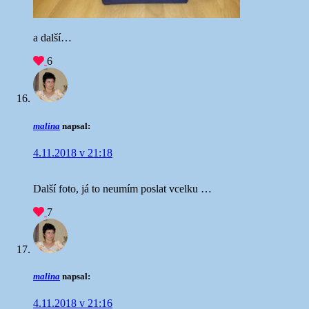
a další…
6
malina
napsal:
4.11.2018 v 21:18
Další foto, já to neumím poslat vcelku …
7
malina
napsal:
4.11.2018 v 21:16