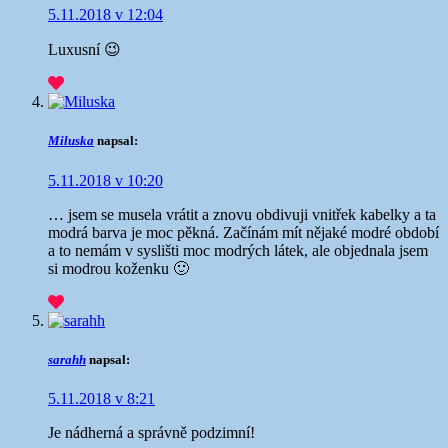
5.11.2018 v 12:04
Luxusní 😉
Miluska
napsal:
5.11.2018 v 10:20
… jsem se musela vrátit a znovu obdivuji vnitřek kabelky a ta
modrá barva je moc pěkná. Začínám mít nějaké modré období
a to nemám v syslišti moc modrých látek, ale objednala jsem
si modrou koženku 🙂
sarahh
napsal:
5.11.2018 v 8:21
Je nádherná a správně podzimní!